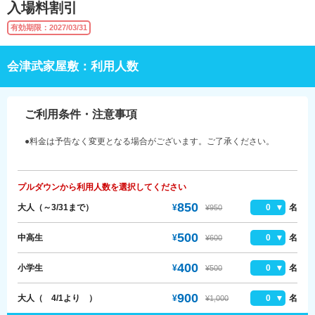
入場料割引
有効期限：2027/03/31
会津武家屋敷：利用人数
ご利用条件・注意事項
●料金は予告なく変更となる場合がございます。ご了承ください。
プルダウンから利用人数を選択してください
850
大人（～3/31まで）
¥
0
名
¥950
500
中高生
¥
0
名
¥600
400
小学生
¥
0
名
¥500
900
大人（ 4/1より ）
¥
0
名
¥1,000