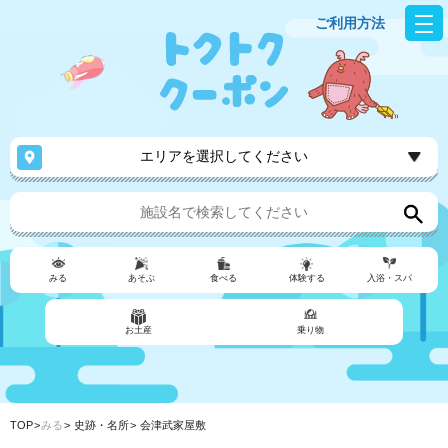
ご利用方法
エリアを選択してください
みる
あそぶ
食べる
体験する
入浴・スパ
お土産
乗り物
TOP
みる
史跡・名所
会津武家屋敷