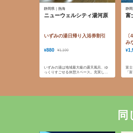
静岡県｜熱海
静岡
ニューウェルシティ湯河原
富
いずみの湯日帰り入浴券割引
〔
み
【
880
1,
¥
¥
¥1,100
いずみの湯は地域最大級の露天風呂、ゆ
富士
っくりすごせる休憩スペース。充実した
「富
施設と日帰り温泉の魅力がたっぷりつま
世界
った温泉です。
いた
山は
「ユ
でき
す。
同