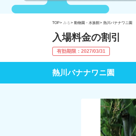
TOP
みる
動物園・水族館
熱川バナナワニ園
入場料金の割引
有効期限：2027/03/31
熱川バナナワニ園