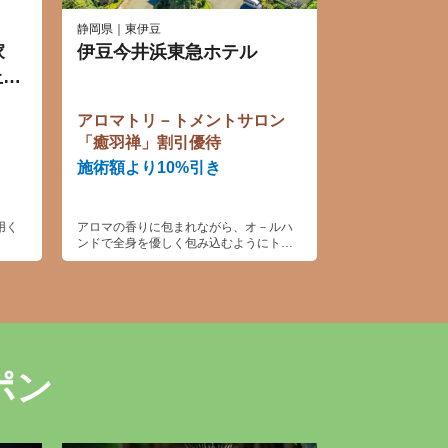
静岡県｜東伊豆
家
伊豆今井浜東急ホテル
上り
アロマトリ－トメントサロン
「癒羽禅」割引優待
施術額より10%引き
用く
アロマの香りに包まれながら、オ－ルハ
ンドで全身を優しく包み込むようにトリ
－トメント。 至福の時間をご堪能くださ
い。
ポン