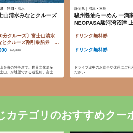
県｜静岡・清水
静岡県｜沼津・三島
士山清水みなとクルーズ
駿州醤油らーめん 一滴
NEOPASA駿河湾沼津 
店
40分クルーズ〕富士山清水
ドリンク無料券
なとクルーズ割引乗船券
7/16よりダイヤ改定】
ドリンク無料券
900
¥2,000
山を海の特等席で。世界文化遺産
ドライブ途中のお食事や休憩にご利
士山」が眺望できる遊覧船。富士山
ださい
遺産構成資産の「三保松原」もご覧
だけます。三保松原越しに見る富士
絶景です。毎年11月～４月頃までは
リカモメ」が飛来し、餌付け体験が
ます。（船内にて販売しておりま
）
じカテゴリのおすすめクー