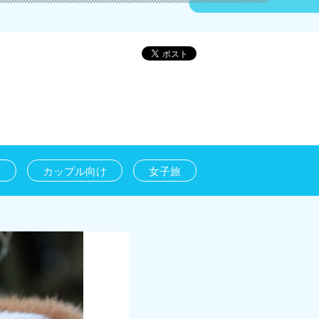
け
カップル向け
女子旅