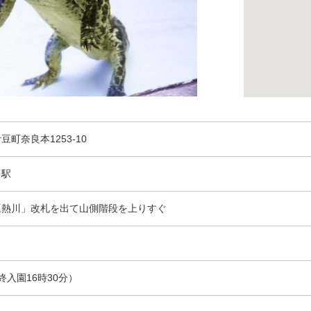
豆町奈良本1253-10
川駅
豆熱川」改札を出て山側階段を上りすぐ
（最終入園16時30分）