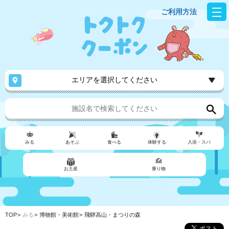
ご利用方法
エリアを選択してください
みる
あそぶ
食べる
体験する
入浴・スパ
お土産
乗り物
TOP
みる
博物館・美術館
飛騨高山・まつりの森