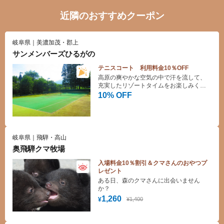
近隣のおすすめクーポン
岐阜県｜美濃加茂・郡上
サンメンバーズひるがの
テニスコート 利用料金10％OFF
高原の爽やかな空気の中で汗を流して、
充実したリゾートタイムをお楽しみくだ
さい。
10% OFF
岐阜県｜飛騨・高山
奥飛騨クマ牧場
入場料金10％割引＆クマさんのおやつプ
レゼント
ある日、森のクマさんに出会いません
か？
1,260
¥1,400
¥