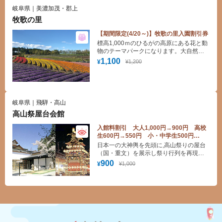
岐阜県｜美濃加茂・郡上
牧歌の里
【期間限定(4/20～)】牧歌の里入園割引券
標高1,000ｍのひるがの高原にある花と動
物のテーマパークになります。大自然に
囲まれた園内では季節毎にお花畑が変化
1,100
¥1,200
¥
していきます。春のチューリップ、夏の
ラベンダー、秋のコキアなど咲き誇って
います。牧場ではアルパカやひつじ達と
のふれあいが楽しめます。手作り体験や
お土産・グルメも充実しています。
岐阜県｜飛騨・高山
高山祭屋台会館
入館料割引 大人1,000円→900円 高校
生600円→550円 小・中学生500円
→450円
日本一の大神輿を先頭に,高山祭りの屋台
（国・重文）を展示し祭り行列を再現し
ている。江戸時代の飛騨の匠の技が堪能
900
¥1,000
¥
できる。