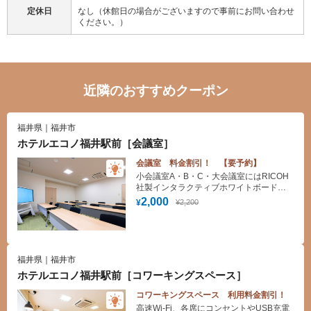
定休日
なし（休館日の場合がございますので事前にお問い合わせ
ください。）
近隣のおすすめクーポン
福井県｜福井市
ホテルエコノ福井駅前［会議室］
会議室 料金割引！ 【要予約】
小会議室A・B・C・大会議室にはRICOH
社製インタラクティブホワイトボード
（電子黒板）を設置！！
2,000
¥2,200
¥
福井県｜福井市
ホテルエコノ福井駅前［コワーキングスペース］
コワーキングスペース 利用料金割引！
高速Wi-Fi、各席にコンセントやUSB充電