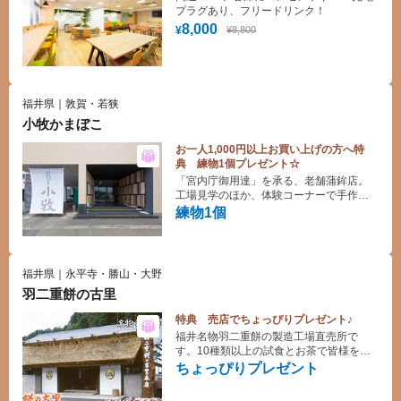
プラグあり、フリードリンク！
8,000
¥8,800
¥
福井県｜敦賀・若狭
小牧かまぼこ
お一人1,000円以上お買い上げの方へ特
典 練物1個プレゼント☆
「宮内庁御用達」を承る、老舗蒲鉾店。
工場見学のほか、体験コーナーで手作り
体験もできます。
練物1個
福井県｜永平寺・勝山・大野
羽二重餅の古里
特典 売店でちょっぴりプレゼント♪
福井名物羽二重餅の製造工場直売所で
す。10種類以上の試食とお茶で皆様をお
待ちしております。
ちょっぴりプレゼント