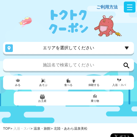
ご利用方法
エリアを選択してください
みる
あそぶ
食べる
体験する
入浴・スパ
お土産
乗り物
TOP
入浴・スパ
温泉・旅館
北陸・あわら温泉美松