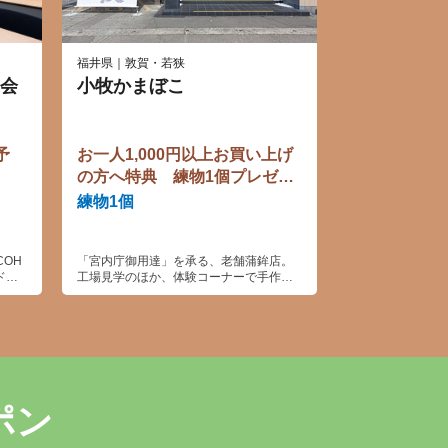
福井県｜敦賀・若狭
会
小牧かまぼこ
予
お一人1,000円以上お買い上げ
の方へ特典 練物1個プレゼン
ト☆
練物1個
COH
「宮内庁御用達」を承る、老舗蒲鉾店。
ド
工場見学のほか、体験コーナーで手作り
体験もできます。
ポン