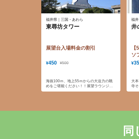
福井県｜三国・あわら
福井
東尋坊タワー
井
展望台入場料金の割引
【
ソ
450
3
¥
¥
¥500
海抜100ｍ、地上55ｍからの大迫力の眺
大本
めをご堪能ください！！展望ラウンジ、
寺そ
海の幸のレストラン、お土産店もありま
提供
す。
どう
オリ
す。
同