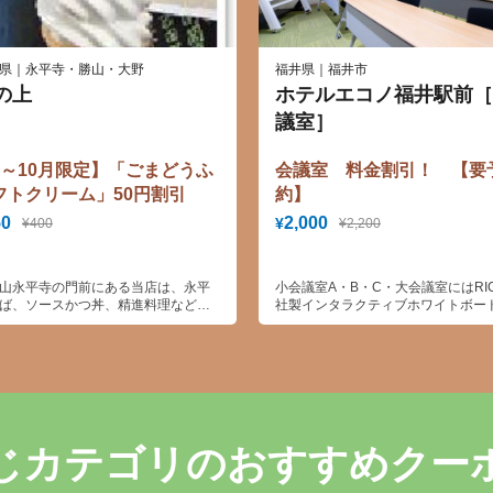
県｜永平寺・勝山・大野
福井県｜福井市
の上
ホテルエコノ福井駅前［
議室］
5～10月限定】「ごまどうふ
会議室 料金割引！ 【要
フトクリーム」50円割引
約】
50
2,000
¥
¥400
¥2,200
山永平寺の門前にある当店は、永平
小会議室A・B・C・大会議室にはRI
ば、ソースかつ丼、精進料理などを
社製インタラクティブホワイトボー
しているお店であり、人気の「ゴマ
（電子黒板）を設置！！
ふソフト」「もっちもち焼き」など
ジナルのお手軽メニューもございま
じカテゴリのおすすめクー