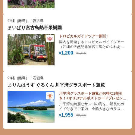
沖縄（離島）｜宮古島
まいぱり宮古島熱帯果樹園
トロピカルガイドツアー割引！
園内を周遊するトロピカルガイドツアー
（沖縄の天然記念物宮古馬とのふれあ
い）フルーツブレンドのアイス・ジュー
1,200
¥1,400
¥
ス、体験コーナー（押し花・サーターア
ンダギー焼き）
沖縄（離島）｜石垣島
まりんはうす ぐるくん 川平湾グラスボート遊覧
川平湾グラスボート遊覧がお得な2割引
き！+オリジナルポストカードプレゼント
♪
川平湾の綺麗なサンゴの海を、船長のガ
イド付きでご案内。全船大きなガラス面
だから見ごたえ抜群♪揺れにくい安定走行
1,955
¥2,300
¥
で船酔いの心配もありません♬ 新造船
「ぐるくん丸」就航で満足度が更にアッ
プ！