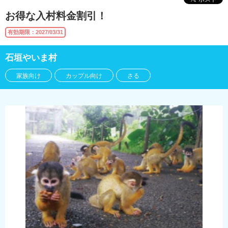
お得な入村料金割引！
有効期限：2027/03/31
石垣やいま村
家族向け
カップル向け
さる