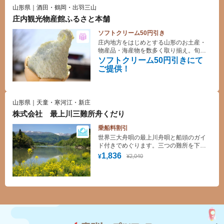
山形県｜酒田・鶴岡・出羽三山
庄内観光物産館ふるさと本舗
ソフトクリーム50円引き
庄内地方をはじめとする山形のお土産・
物産品・海産物を数多く取り揃え。旬の
味、郷土料理が味わえる食堂も充実して
ソフトクリーム50円引きにて
います。
ご提供！
山形県｜天童・寒河江・新庄
株式会社 最上川三難所舟くだり
乗船料割引
世界三大舟唄の最上川舟唄と船頭のガイ
ド付きでめぐります。三つの難所を下る
絶景とスリルのある舟くだりです。
1,836
¥2,040
¥