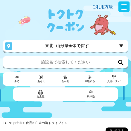
ご利用方法
東北
山形県全体で探す
みる
あそぶ
食べる
体験する
入浴・スパ
お土産
乗り物
TOP
お土産
食品
白糸の滝ドライブイン