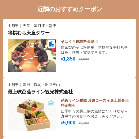
近隣のおすすめクーポン
山形県｜天童・寒河江・新庄
将棋むら天童タワー
そばうち体験料金割引
自家製のそば粉使用、本格的な手打ちそ
ばを、体験・賞味できます。
1,850
¥1,900
¥
山形県｜酒田・鶴岡・出羽三山
最上峡芭蕉ライン観光株式会社
芭蕉ライン乗船 片道コース＋最上川弁当
料金割引
四季折々の最上峡の風情にひたりながら
舟中でのお食事をお楽しみください。
5,900
¥6,200
¥