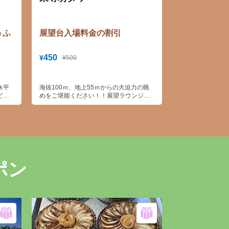
うふ
展望台入場料金の割引
450
¥
¥500
永平
海抜100ｍ、地上55ｍからの大迫力の眺
どを
めをご堪能ください！！展望ラウンジ、
ゴマ
海の幸のレストラン、お土産店もありま
など
す。
いま
ポン