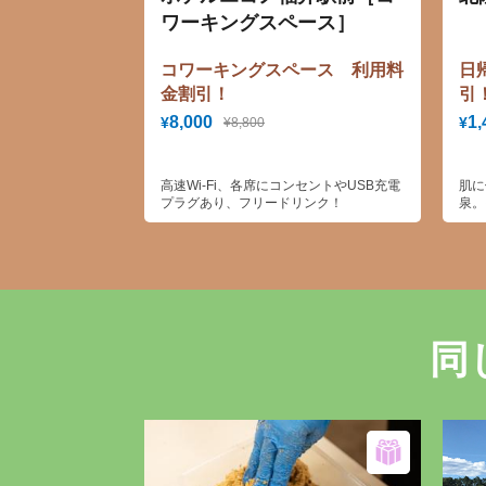
ワーキングスペース］
コワーキングスペース 利用料
日
金割引！
引
8,000
1,
¥
¥
¥8,800
高速Wi-Fi、各席にコンセントやUSB充電
肌に
プラグあり、フリードリンク！
泉。
まで
ム式
を配
描く
頂け
同