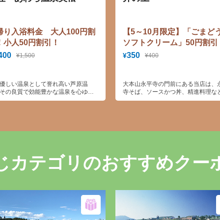
帰り入浴料金 大人100円割
【5～10月限定】「ごまど
！小人50円割引！
ソフトクリーム」50円割引
400
350
¥
¥1,500
¥400
優しい温泉として誉れ高い芦原温
大本山永平寺の門前にある当店は、
その良質で効能豊かな温泉を心ゆく
寺そば、ソースかつ丼、精進料理な
ご満喫頂ける2つの大浴場、開閉ドー
提供しているお店であり、人気の「
の「太陽殿」と、ドーム外の岩風呂
どうふソフト」「もっちもち焼き」
した展望露天風呂。大きな月の円を
オリジナルのお手軽メニューもござ
「明月殿」。男女交代制でお楽しみ
す。
ます。
じカテゴリのおすすめクー