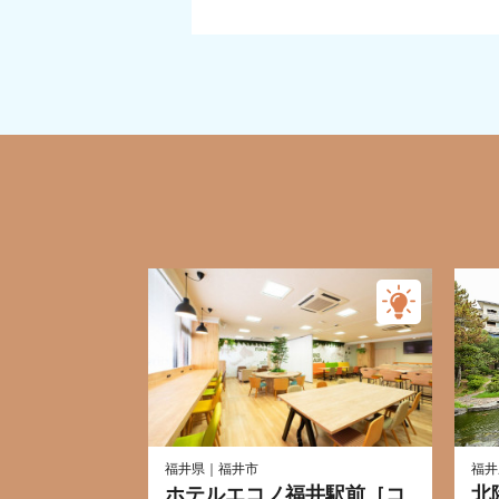
福井県｜福井市
福井
ホテルエコノ福井駅前［コ
北