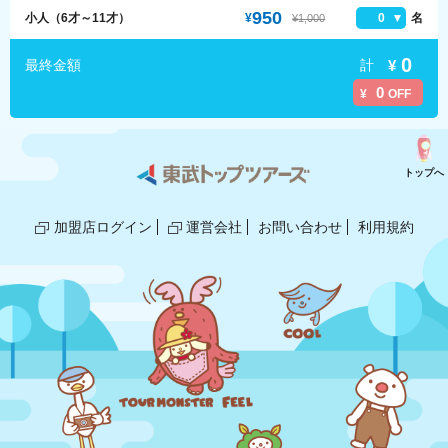
950
小人（6才～11才）
¥
0
名
¥1,000
0
計
¥
最終金額
0
¥
OFF
トップへ
加盟店ログイン
運営会社
お問い合わせ
利用規約