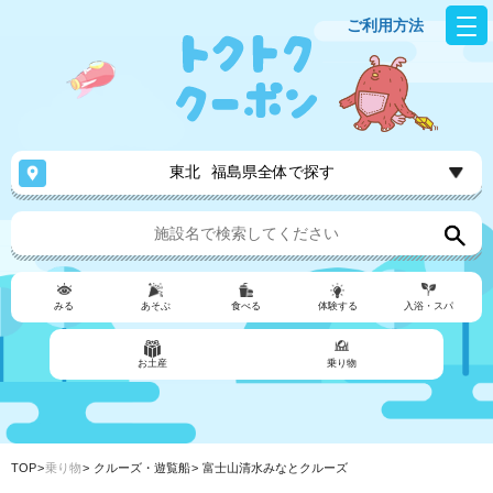
ご利用方法
東北
福島県全体で探す
みる
あそぶ
食べる
体験する
入浴・スパ
お土産
乗り物
TOP
乗り物
クルーズ・遊覧船
富士山清水みなとクルーズ