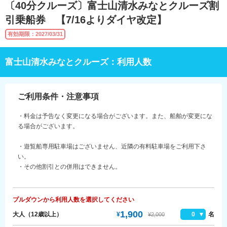
〔40分クルーズ〕富士山清水みなとクルーズ割
引乗船券 【7/16よりダイヤ改定】
有効期限：2027/03/31
富士山清水みなとクルーズ：利用人数
ご利用条件・注意事項
・料金は予告なく変更になる場合がございます。また、船舶が変更にな
る場合がございます。
・遊覧船専用駐車場はございません、近隣の有料駐車場をご利用下さ
い。
・その他割引との併用はできません。
プルダウンから利用人数を選択してください
1,900
大人（12歳以上）
¥
0
名
¥2,000