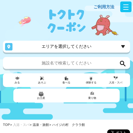
ご利用方法
エリアを選択してください
みる
あそぶ
食べる
体験する
入浴・スパ
お土産
乗り物
TOP
入浴・スパ
温泉・旅館
ハイジの村 クララ館