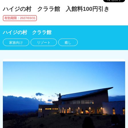
ハイジの村 クララ館 入館料100円引き
有効期限：2027/03/31
ハイジの村 クララ館
家族向け
リゾート
癒し