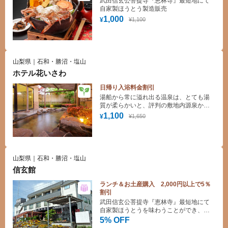
武田信玄公菩提寺『恵林寺』最短地にて
自家製ほうとう製造販売
1,000
¥1,100
¥
山梨県｜石和・勝沼・塩山
ホテル花いさわ
日帰り入浴料金割引
湯船から常に溢れ出る温泉は、とても湯
質が柔らかいと、評判の敷地内源泉から
の自噴温泉です。
1,100
¥1,650
¥
山梨県｜石和・勝沼・塩山
信玄館
ランチ＆お土産購入 2,000円以上で5％
割引
武田信玄公菩提寺『恵林寺』最短地にて
自家製ほうとうを味わうことができ、オ
リジナル商品や武将グッズなどさまざま
5% OFF
な商品も販売しています。