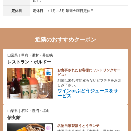
迄）】
定休日
定休日 ：1月～3月 毎週火曜日定休日
近隣のおすすめクーポン
山梨県｜甲府・湯村・昇仙峡
レストラン・ボルドー
お食事されたお客様にワンドリンクサー
ビス♪
創業以来45年間変らないビフテキをお楽
しみ下さい。
ワインorぶどうジュースをサ
ービス
山梨県｜石和・勝沼・塩山
信玄館
名物自家製ほうとうランチ