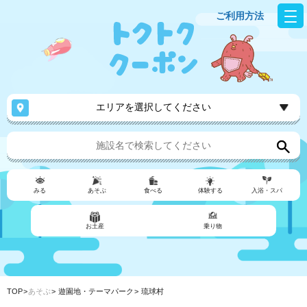
ご利用方法
エリアを選択してください
みる
あそぶ
食べる
体験する
入浴・スパ
お土産
乗り物
TOP
あそぶ
遊園地・テーマパーク
琉球村