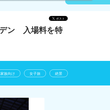
デン 入場料を特
家族向け
女子旅
絶景