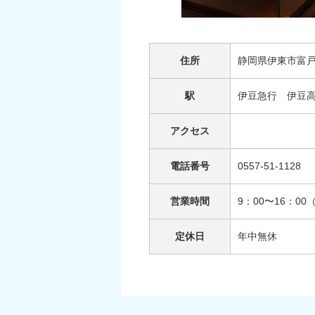
住所
静岡県伊東市富戸
駅
伊豆急行 伊豆
アクセス
電話番号
0557‐51‐1128
営業時間
9：00〜16：0
定休日
年中無休