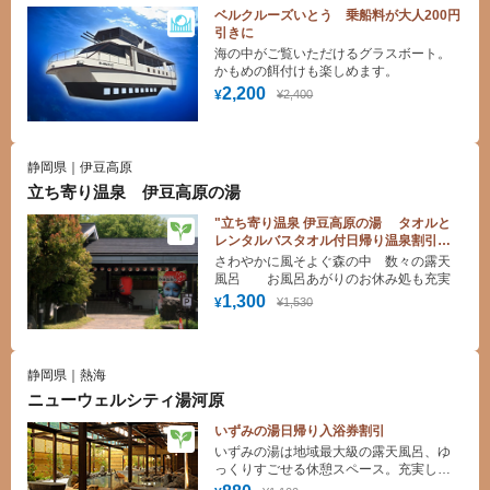
ベルクルーズいとう 乗船料が大人200円
引きに
海の中がご覧いただけるグラスボート。
かもめの餌付けも楽しめます。
2,200
¥2,400
¥
静岡県｜伊豆高原
立ち寄り温泉 伊豆高原の湯
"立ち寄り温泉 伊豆高原の湯 タオルと
レンタルバスタオル付日帰り温泉割引入
浴券 "
さわやかに風そよぐ森の中 数々の露天
風呂 お風呂あがりのお休み処も充実
1,300
¥1,530
¥
静岡県｜熱海
ニューウェルシティ湯河原
いずみの湯日帰り入浴券割引
いずみの湯は地域最大級の露天風呂、ゆ
っくりすごせる休憩スペース。充実した
施設と日帰り温泉の魅力がたっぷりつま