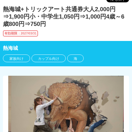
熱海城+トリックアート共通券大人2,000円
⇒1,900円小・中学生1,050円⇒1,000円4歳～6
歳800円⇒750円
有効期限：2027/03/31
熱海城
家族向け
カップル向け
海