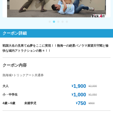
クーポン詳細
戦国大名の見果てぬ夢をここに実現！！熱海一の絶景パノラマ展望天守閣と愉
快な城内アトラクションの数々！！
クーポン内容
熱海城+トリックアート共通券
1,900
¥
大人
¥2,000
1,000
¥
小・中学生
¥1,050
750
¥
4歳～6歳 未就学児
¥800