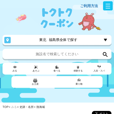
ご利用方法
東北
福島県全体で探す
みる
あそぶ
食べる
体験する
入浴・スパ
お土産
乗り物
TOP
みる
史跡・名所
熱海城