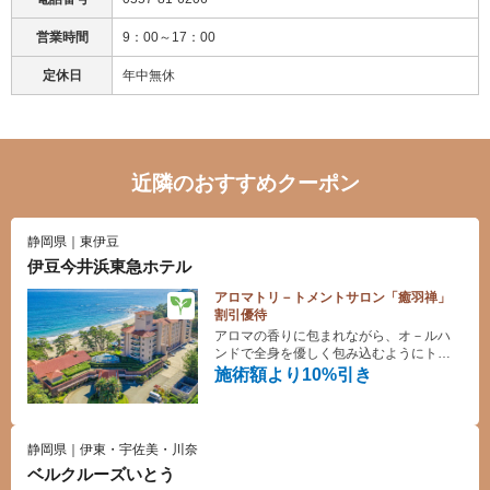
営業時間
9：00～17：00
定休日
年中無休
近隣のおすすめクーポン
静岡県｜東伊豆
伊豆今井浜東急ホテル
アロマトリ－トメントサロン「癒羽禅」
割引優待
アロマの香りに包まれながら、オ－ルハ
ンドで全身を優しく包み込むようにトリ
－トメント。 至福の時間をご堪能くださ
施術額より10%引き
い。
静岡県｜伊東・宇佐美・川奈
ベルクルーズいとう