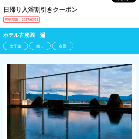
日帰り入浴割引きクーポン
有効期限：2027/03/31
ホテル古湧園 遥
女子旅
癒し
夜景