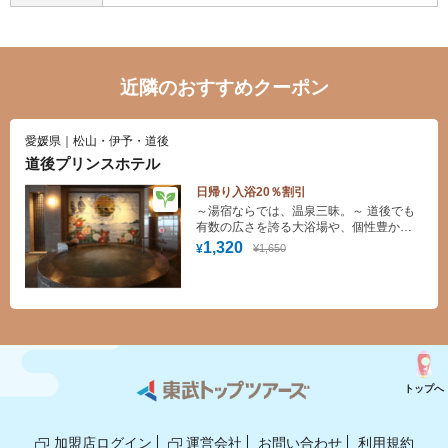
近隣のおすすめクーポン
愛媛県｜松山・伊予・道後
道後プリンスホテル
日帰り入浴20％割引
～湯宿ならでは、温泉三昧。～ 道後でも
有数の広さを誇る大浴場や、個性豊かな
露天風呂で時を忘れ、心も体もゆったり
1,320
¥1,650
¥
とほぐれるひとときと、足湯手湯、顔
湯、みかんボールの湯、麦飯石岩盤ベン
チ/まんがの湯など、多彩な湯めぐりをお
楽しみいただけます。
トップへ
加盟店ログイン
運営会社
お問い合わせ
利用規約