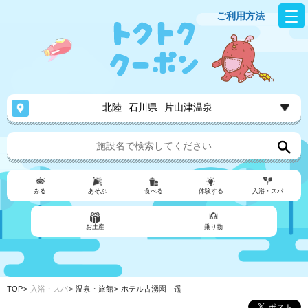
ご利用方法
北陸
石川県
片山津温泉
みる
あそぶ
食べる
体験する
入浴・スパ
お土産
乗り物
TOP
入浴・スパ
温泉・旅館
ホテル古湧園 遥