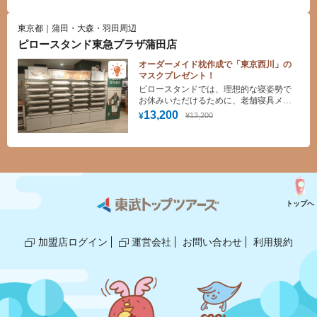
東京都｜蒲田・大森・羽田周辺
ピロースタンド東急プラザ蒲田店
オーダーメイド枕作成で「東京西川」の
マスクプレゼント！
ピロースタンドでは、理想的な寝姿勢で
お休みいただけるために、老舗寝具メー
カー「東京西川」プロデュースのオーダ
13,200
¥13,200
¥
ーメイド枕をその場で計測＆お渡しでき
ます！睡眠の質を良くし、毎朝すっきり
目覚めるためにまくら選びにこだわって
みませんか？
トップへ
加盟店ログイン
運営会社
お問い合わせ
利用規約