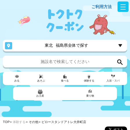
ご利用方法
東北
福島県全体で探す
みる
あそぶ
食べる
体験する
入浴・スパ
お土産
乗り物
TOP
体験する
その他
ピロースタンドアトレ大井町店