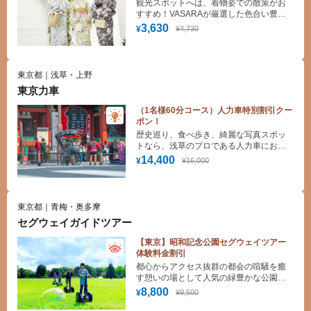
観光スポットへは、着物姿での散策がお
すすめ！VASARAが厳選した色合い豊か
な着物からお好みの一着をお楽しみくだ
3,630
¥4,730
¥
さい。手ぶらでOK！着付け・ヘアセット
(スタンダード)無料！
東京都｜浅草・上野
東京力車
（1名様60分コース）人力車特別割引クー
ポン！
歴史巡り、食べ歩き、綺麗な写真スポッ
トなら、浅草のプロである人力車にお任
せください！
14,400
¥16,000
¥
東京都｜青梅・奥多摩
セグウェイガイドツアー
【東京】昭和記念公園セグウェイツアー
体験料金割引
都心からアクセス抜群の都会の喧騒を癒
す憩いの場として人気の緑豊かな公園を
駆け抜けよう！
8,800
¥9,500
¥