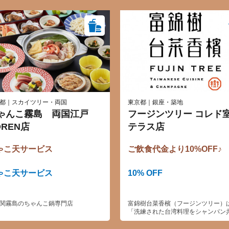
都｜スカイツリー・両国
東京都｜銀座・築地
ゃんこ霧島 両国江戸
フージンツリー コレド
OREN店
テラス店
ゃこ天サービス
ご飲食代金より10%OFF♪
ゃこ天サービス
10% OFF
関霧島のちゃんこ鍋専門店
富錦樹台菜香檳（フージンツリー）
「洗練された台湾料理をシャンパン
スタイリッシュに楽しめる店」とし
2014年台北に創業しました。2014