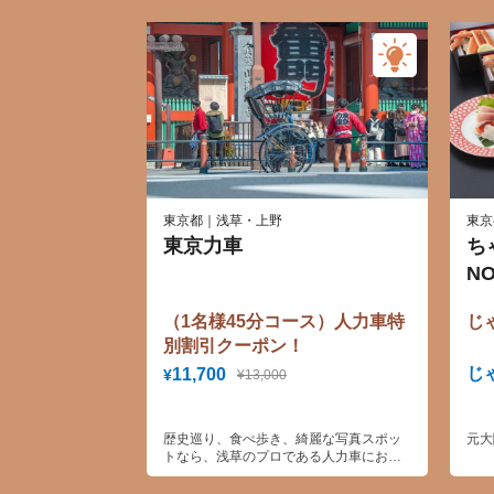
東京都｜浅草・上野
東京
東京力車
ち
N
（1名様45分コース）人力車特
じ
別割引クーポン！
じ
11,700
¥
¥13,000
歴史巡り、食べ歩き、綺麗な写真スポッ
元大
トなら、浅草のプロである人力車にお任
せください！