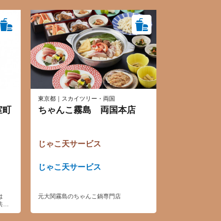
東京都｜スカイツリー・両国
室町
ちゃんこ霧島 両国本店
じゃこ天サービス
じゃこ天サービス
は
元大関霧島のちゃんこ鍋専門店
共に
て
年「世