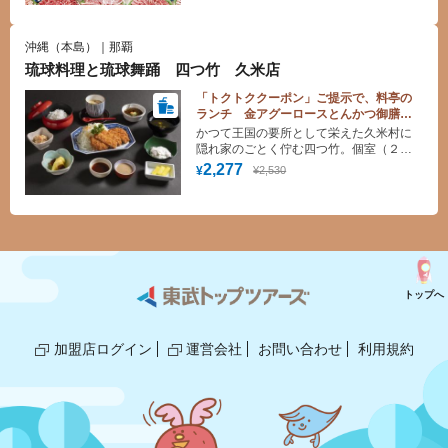
肉・豚肉・鶏肉を揃えたBBQビュッフ
ェ。 前菜やサラダバーに沖縄逸品料理、
デザートのケーキ、フルーツなどのメニ
沖縄（本島）｜那覇
ューを是非お楽しみください。
琉球料理と琉球舞踊 四つ竹 久米店
「トクトククーポン」ご提示で、料亭の
ランチ 金アグーロースとんかつ御膳
料金10%割引！＊１０名様より承りま
かつて王国の要所として栄えた久米村に
す。
隠れ家のごとく佇む四つ竹。個室（２
階）とシアター（１階）からなる店内
2,277
¥2,530
¥
で 高貴な味をまっすぐに継承した 宮
廷料理や 沖縄の食材をふんだんに使っ
た琉球料理などを味わいながら 夕食時
には琉球舞踊をご堪能頂けます。
トップへ
加盟店ログイン
運営会社
お問い合わせ
利用規約