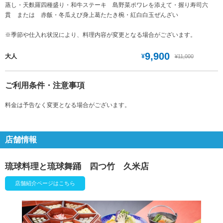
蒸し・天麩羅四種盛り・和牛ステーキ 島野菜ポワレを添えて・握り寿司六
貫 または 赤飯・冬瓜えび身上葛たたき椀・紅白白玉ぜんざい
※季節や仕入れ状況により、料理内容が変更となる場合がございます。
9,900
¥
大人
¥11,000
ご利用条件・注意事項
料金は予告なく変更となる場合がございます。
店舗情報
琉球料理と琉球舞踊 四つ竹 久米店
店舗紹介ページはこちら