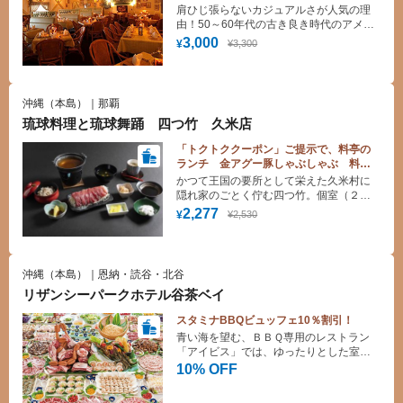
♪（トクトククーポン、オリジナルメニュ
肩ひじ張らないカジュアルさが人気の理
ー）
由！50～60年代の古き良き時代のアメリ
カを再現したアメリカンカフェスタイル
3,000
¥3,300
¥
のレストラン。オールディーズをBGM
に、ステーキを中心としたバラエティー
豊かなコースディナーをお手頃な価格で
味わえます。
沖縄（本島）｜那覇
琉球料理と琉球舞踊 四つ竹 久米店
「トクトククーポン」ご提示で、料亭の
ランチ 金アグー豚しゃぶしゃぶ 料金
割引！＊１０名様より承ります。
かつて王国の要所として栄えた久米村に
隠れ家のごとく佇む四つ竹。個室（２
階）とシアター（１階）からなる店内
2,277
¥2,530
¥
で 高貴な味をまっすぐに継承した 宮
廷料理や 沖縄の食材をふんだんに使っ
た琉球料理などを味わいながら 夕食時
には琉球舞踊をご堪能頂けます。
沖縄（本島）｜恩納・読谷・北谷
リザンシーパークホテル谷茶ベイ
スタミナBBQビュッフェ10％割引！
青い海を望む、ＢＢＱ専用のレストラン
「アイビス」では、ゆったりとした室内
席と潮風の心地よいテラス席を備え、豪
10% OFF
快なＢＢＱをお楽しみいただけます。食
べ放題の海の幸やスタミナたっぷりの牛