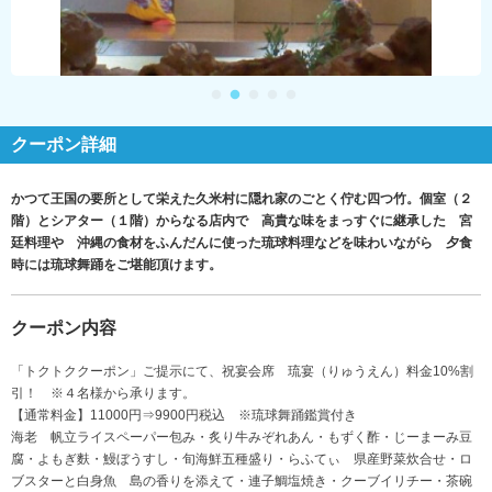
クーポン詳細
かつて王国の要所として栄えた久米村に隠れ家のごとく佇む四つ竹。個室（２
階）とシアター（１階）からなる店内で 高貴な味をまっすぐに継承した 宮
廷料理や 沖縄の食材をふんだんに使った琉球料理などを味わいながら 夕食
時には琉球舞踊をご堪能頂けます。
クーポン内容
「トクトククーポン」ご提示にて、祝宴会席 琉宴（りゅうえん）料金10%割
引！ ※４名様から承ります。
【通常料金】11000円⇒9900円税込 ※琉球舞踊鑑賞付き
海老 帆立ライスペーパー包み・炙り牛みぞれあん・もずく酢・じーまーみ豆
腐・よもぎ麩・鰻ぼうすし・旬海鮮五種盛り・らふてぃ 県産野菜炊合せ・ロ
ブスターと白身魚 島の香りを添えて・連子鯛塩焼き・クーブイリチー・茶碗