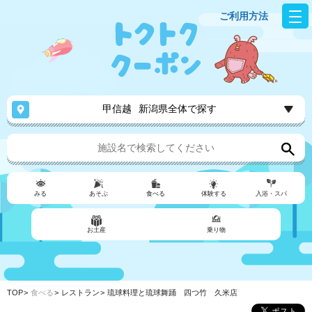
ご利用方法
甲信越
新潟県全体で探す
みる
あそぶ
食べる
体験する
入浴・スパ
お土産
乗り物
TOP
食べる
レストラン
琉球料理と琉球舞踊 四つ竹 久米店