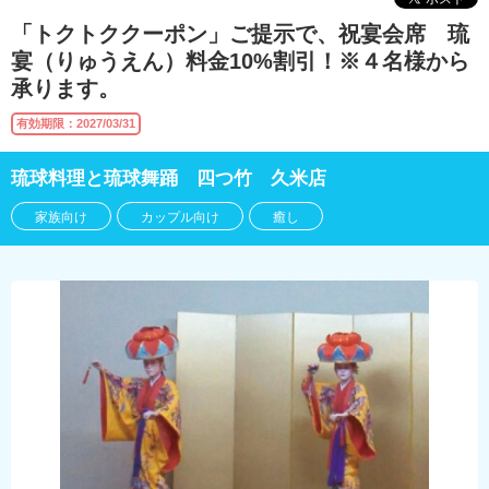
「トクトククーポン」ご提示で、祝宴会席 琉
宴（りゅうえん）料金10%割引！※４名様から
承ります。
有効期限：2027/03/31
琉球料理と琉球舞踊 四つ竹 久米店
家族向け
カップル向け
癒し