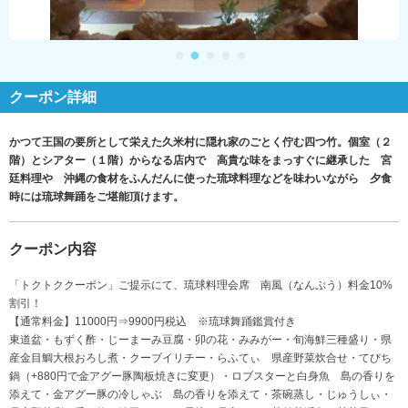
クーポン詳細
かつて王国の要所として栄えた久米村に隠れ家のごとく佇む四つ竹。個室（２
階）とシアター（１階）からなる店内で 高貴な味をまっすぐに継承した 宮
廷料理や 沖縄の食材をふんだんに使った琉球料理などを味わいながら 夕食
時には琉球舞踊をご堪能頂けます。
クーポン内容
「トクトククーポン」ご提示にて、琉球料理会席 南風（なんぷう）料金10%
割引！
【通常料金】11000円⇒9900円税込 ※琉球舞踊鑑賞付き
東道盆・もずく酢・じーまーみ豆腐・卯の花・みみがー・旬海鮮三種盛り・県
産金目鯛大根おろし煮・クーブイリチー・らふてぃ 県産野菜炊合せ・てびち
鍋（+880円で金アグー豚陶板焼きに変更）・ロブスターと白身魚 島の香りを
添えて・金アグー豚の冷しゃぶ 島の香りを添えて・茶碗蒸し・じゅうしぃ・