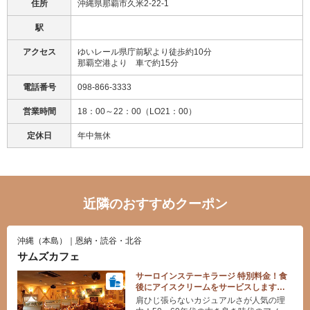
住所
沖縄県那覇市久米2-22-1
駅
アクセス
ゆいレール県庁前駅より徒歩約10分
那覇空港より 車で約15分
電話番号
098-866-3333
営業時間
18：00～22：00（LO21：00）
定休日
年中無休
近隣のおすすめクーポン
沖縄（本島）｜恩納・読谷・北谷
サムズカフェ
サーロインステーキラージ 特別料金！食
後にアイスクリームをサービスします
♪（トクトククーポン、オリジナルメニュ
肩ひじ張らないカジュアルさが人気の理
ー）