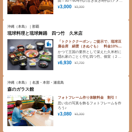
由！50～60年代の古き良き時代のアメリ
カを再現したアメリカンカフェスタイル
3,000
¥3,300
¥
のレストラン。オールディーズをBGM
に、ステーキを中心としたバラエティー
豊かなコースディナーをお手頃な価格で
味わえます。
沖縄（本島）｜那覇
琉球料理と琉球舞踊 四つ竹 久米店
「トクトククーポン」ご提示で、琉球豆
腐会席 絹雲（きぬぐも） 料金10%割
引！
かつて王国の要所として栄えた久米村に
隠れ家のごとく佇む四つ竹。個室（２
階）とシアター（１階）からなる店内
6,930
¥7,700
¥
で 高貴な味をまっすぐに継承した 宮
廷料理や 沖縄の食材をふんだんに使っ
た琉球料理などを味わいながら 夕食時
には琉球舞踊をご堪能頂けます。
沖縄（本島）｜名護・本部・瀬底島
森のガラス館
フォトフレーム作り体験料金 割引！
思い出の写真を飾るフォトフレームを作
ろう♪
3,080
¥3,300
¥