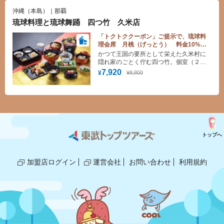
沖縄（本島）｜那覇
琉球料理と琉球舞踊 四つ竹 久米店
「トクトククーポン」ご提示で、琉球料
理会席 月桃（げっとう） 料金10%割
引！
かつて王国の要所として栄えた久米村に
隠れ家のごとく佇む四つ竹。個室（２
階）とシアター（１階）からなる店内
7,920
¥8,800
¥
で 高貴な味をまっすぐに継承した 宮
廷料理や 沖縄の食材をふんだんに使っ
た琉球料理などを味わいながら 夕食時
には琉球舞踊をご堪能頂けます。
トップへ
加盟店ログイン
運営会社
お問い合わせ
利用規約