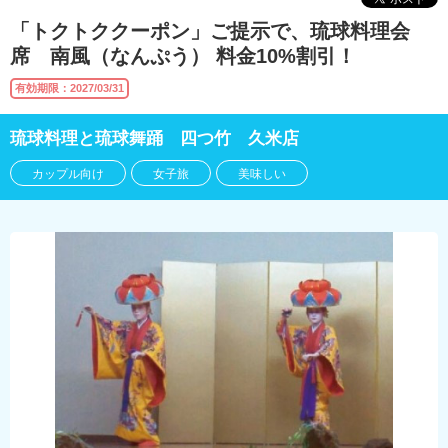
「トクトククーポン」ご提示で、琉球料理会
席 南風（なんぷう） 料金10%割引！
有効期限：2027/03/31
琉球料理と琉球舞踊 四つ竹 久米店
カップル向け
女子旅
美味しい