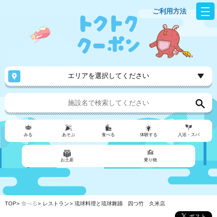
ご利用方法
エリアを選択してください
みる
あそぶ
食べる
体験する
入浴・スパ
お土産
乗り物
TOP
食べる
レストラン
琉球料理と琉球舞踊 四つ竹 久米店