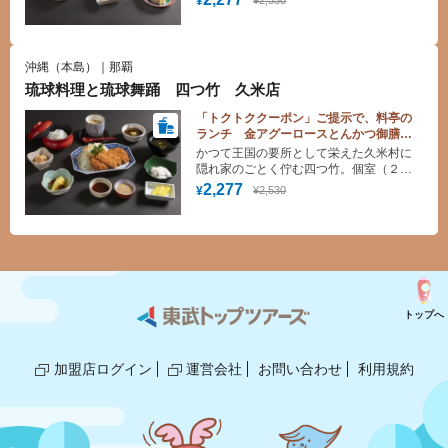
¥
で 高貴な味をまっすぐに継承した 宮
廷料理や 沖縄の食材をふんだんに使っ
た琉球料理などを味わいながら 夕食時
には琉球舞踊をご堪能頂けます。
沖縄（本島）｜那覇
琉球料理と琉球舞踊 四つ竹 久米店
「トクトククーポン」ご提示で、料亭の
ランチ 金アグーロースとんかつ御膳
料金10%割引！＊１０名様より承りま
かつて王国の要所として栄えた久米村に
す。
隠れ家のごとく佇む四つ竹。個室（２
階）とシアター（１階）からなる店内
2,277
¥2,530
¥
で 高貴な味をまっすぐに継承した 宮
廷料理や 沖縄の食材をふんだんに使っ
た琉球料理などを味わいながら 夕食時
には琉球舞踊をご堪能頂けます。
トップへ
加盟店ログイン
運営会社
お問い合わせ
利用規約