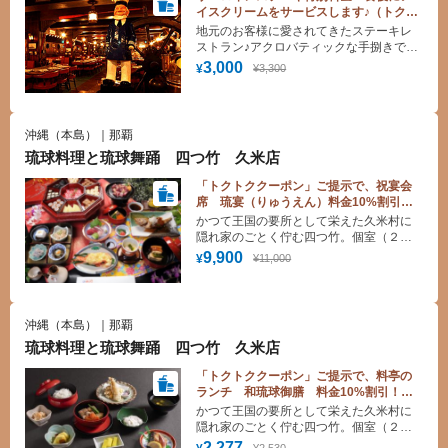
イスクリームをサービスします♪（トクト
ククーポン、オリジナルメニュー）
地元のお客様に愛されてきたステーキレ
ストラン♪アクロバティックな手捌きで調
理するシェフのパフォーマンスもこれま
3,000
¥3,300
¥
たお見事！
沖縄（本島）｜那覇
琉球料理と琉球舞踊 四つ竹 久米店
「トクトククーポン」ご提示で、祝宴会
席 琉宴（りゅうえん）料金10%割引！
※４名様から承ります。
かつて王国の要所として栄えた久米村に
隠れ家のごとく佇む四つ竹。個室（２
階）とシアター（１階）からなる店内
9,900
¥11,000
¥
で 高貴な味をまっすぐに継承した 宮
廷料理や 沖縄の食材をふんだんに使っ
た琉球料理などを味わいながら 夕食時
には琉球舞踊をご堪能頂けます。
沖縄（本島）｜那覇
琉球料理と琉球舞踊 四つ竹 久米店
「トクトククーポン」ご提示で、料亭の
ランチ 和琉球御膳 料金10%割引！＊
１０名様より承ります。
かつて王国の要所として栄えた久米村に
隠れ家のごとく佇む四つ竹。個室（２
階）とシアター（１階）からなる店内
2,277
¥2,530