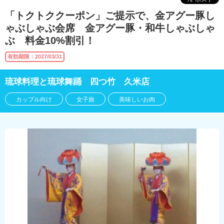
「トクトククーポン」ご提示で、金アグー豚し
ゃぶしゃぶ会席 金アグー豚・和牛しゃぶしゃ
ぶ 料金10%割引！
有効期限：2027/03/31
琉球料理と琉球舞踊 四つ竹 久米店
カップル向け
女子旅
美味しいお肉