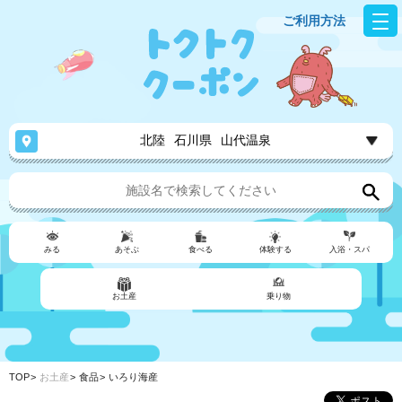
ご利用方法
北陸
石川県
山代温泉
みる
あそぶ
食べる
体験する
入浴・スパ
お土産
乗り物
TOP
お土産
食品
いろり海産