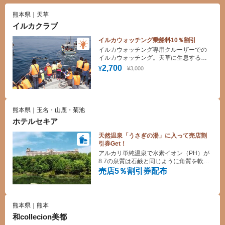
熊本県｜天草
イルカクラブ
イルカウォッチング乗船料10％割引
イルカウォッチング専用クルーザーでの
イルカウォッチング。天草に生息するミ
ナミバンドウイルカ、通詞島（つうじじ
2,700
¥3,000
¥
ま）を拠点とするイルカクラブでは、港
から数分で大自然を泳ぐイルカ達を至近
距離で見ることができます。船長たちは
長年の経験から“９５％以上の確率”でイル
カ達を発見し、安全にイルカ達の近くへ
熊本県｜玉名・山鹿・菊池
船を近づけます。“世界一”と言っても過言
ホテルセキア
ではない、天草での奇跡の感動を体感し
て下さい！
天然温泉「うさぎの湯」に入って売店割
引券Get！
アルカリ単純温泉で水素イオン（PH）が
8.7の泉質は石鹸と同じように角質を軟化
させて、お肌をすべすべにするクレンジ
売店5％割引券配布
ング効果があり、別名「美人の湯」とも
呼ばれています。
熊本県｜熊本
和collecion美都