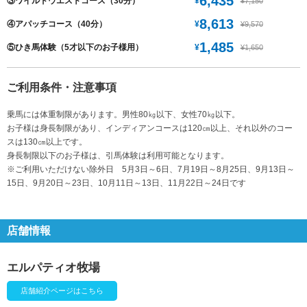
6,435
¥
③ワイルドウエストコース（30分）
¥7,150
8,613
¥
④アパッチコース（40分）
¥9,570
1,485
¥
⑤ひき馬体験（5才以下のお子様用）
¥1,650
ご利用条件・注意事項
乗馬には体重制限があります。男性80㎏以下、女性70㎏以下。
お子様は身長制限があり、インディアンコースは120㎝以上、それ以外のコー
スは130㎝以上です。
身長制限以下のお子様は、引馬体験は利用可能となります。
※ご利用いただけない除外日 5月3日～6日、7月19日～8月25日、9月13日～
15日、9月20日～23日、10月11日～13日、11月22日～24日です
店舗情報
エルパティオ牧場
店舗紹介ページはこちら