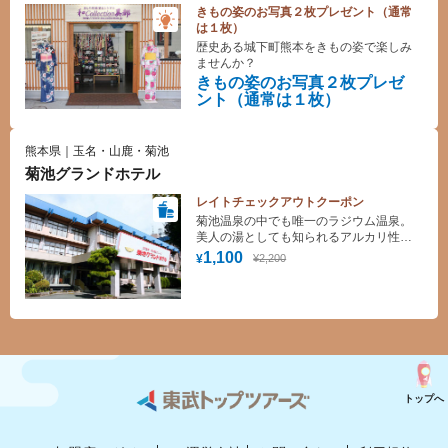
きもの姿のお写真２枚プレゼント（通常
は１枚）
歴史ある城下町熊本をきもの姿で楽しみ
ませんか？
きもの姿のお写真２枚プレゼ
ント（通常は１枚）
熊本県｜玉名・山鹿・菊池
菊池グランドホテル
レイトチェックアウトクーポン
菊池温泉の中でも唯一のラジウム温泉。
美人の湯としても知られるアルカリ性の
お湯が大変好評です。
1,100
¥2,200
¥
トップへ