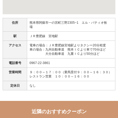
住所
熊本県阿蘇市一の宮町三野2305−1 エル・パティオ牧
場
駅
ＪＲ豊肥線 宮地駅
アクセス
電車の場合：ＪＲ豊肥線宮地駅よりタクシー20分程度
車の場合：九州自動車道 熊本ＩＣより車で70分ほど
大分自動車道 九重ＩＣより50分ほど
電話番号
0967-22-3861
営業時間
９：００～１７：００（乗馬受付９：００～１６：３０）
レストラン営業 １０：００～１６：００
定休日
なし
近隣のおすすめクーポン