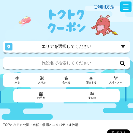
ご利用方法
エリアを選択してください
みる
あそぶ
食べる
体験する
入浴・スパ
お土産
乗り物
TOP
みる
公園・自然・牧場
エルパティオ牧場