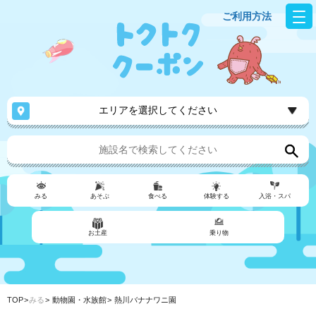
ご利用方法
エリアを選択してください
みる
あそぶ
食べる
体験する
入浴・スパ
お土産
乗り物
TOP
みる
動物園・水族館
熱川バナナワニ園