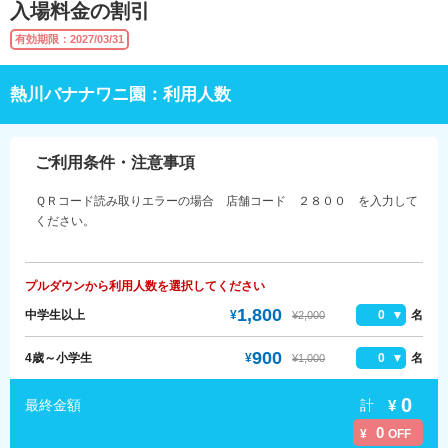
入場料金の割引
有効期限：2027/03/31
熱川バナナワニ園：利用人数
ご利用条件・注意事項
ＱＲコード読み取りエラーの場合 店舗コード ２８００ を入力して
ください。
プルダウンから利用人数を選択してください
1,800
中学生以上
¥
0
名
¥2,000
900
4歳～小学生
¥
0
名
¥1,000
0
計
¥
最終金額
0
¥
OFF