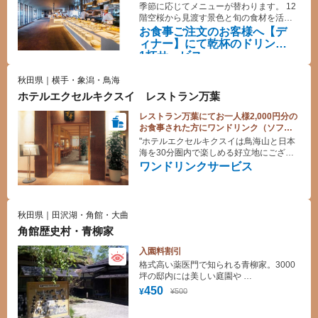
サービス
季節に応じてメニューが替わります。 12
階空桜から見渡す景色と旬の食材を活か
したお料理をお楽しみください。
お食事ご注文のお客様へ【デ
ィナー】にて乾杯のドリンク
1杯サービス
秋田県｜横手・象潟・鳥海
ホテルエクセルキクスイ レストラン万葉
レストラン万葉にてお一人様2,000円分の
お食事された方にワンドリンク（ソフト
ドリンクor生ビール）サービス☆
"ホテルエクセルキクスイは鳥海山と日本
海を30分圏内で楽しめる好立地にござい
ます。 お食事も地元の「山の幸・海の
ワンドリンクサービス
幸」をふんだんに取り入れた旬の料理を
ランチから会席、コース料理まで対応い
たします。お米は、米どころ秋田のブラ
ンド米「久治郎米」を使用しておりま
秋田県｜田沢湖・角館・大曲
す。ブランド牛の由利牛メニューもござ
角館歴史村・青柳家
います。"
入園料割引
格式高い薬医門で知られる青柳家。3000
坪の邸内には美しい庭園や
6つの資料館があり、貴重な品々約3万点
450
¥500
¥
を公開。