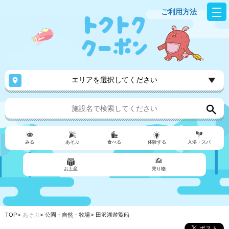
ご利用方法
エリアを選択してください
みる
あそぶ
食べる
体験する
入浴・スパ
お土産
乗り物
TOP
あそぶ
公園・自然・牧場
田沢湖遊覧船