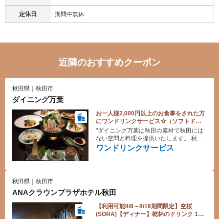
定休日
期間中無休
近隣のおすすめクーポン
秋田県｜秋田市
ダイニング万葉
お一人様2,000円以上のお食事をされた方
にワンドリンクサービス☆（ソフトドリ
ンクor生ビール）
"ダイニング万葉は秋田の素材で秋田には
ない空間と料理を提供いたします。 秋田
の地酒とともにお楽しみ下さい。"
ワンドリンクサービス
秋田県｜秋田市
ANAクラウンプラザホテル秋田
【利用可能8/8～8/16期間限定】空桜
(SORA)【ディナー】乾杯のドリンク 1杯