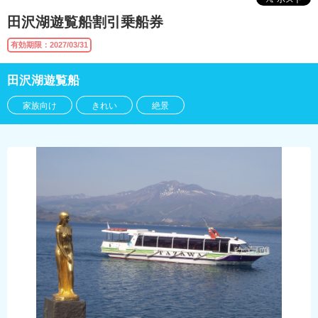
田沢湖遊覧船割引乗船券
有効期限：2027/03/31
田沢湖遊覧船
家族向け
きれい
絶景