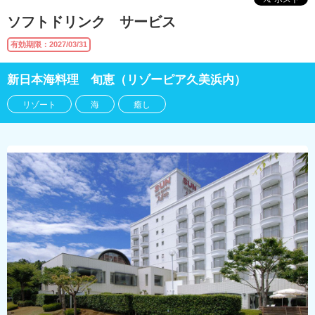
ソフトドリンク サービス
有効期限：2027/03/31
新日本海料理 旬恵（リゾーピア久美浜内）
リゾート
海
癒し