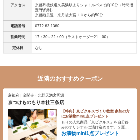
アクセス
京都丹後鉄道久美浜駅よりシャトルバスで約10分（時間指
定/予約制）
京都縦貫道 京丹後大宮ＩＣから約50分
電話番号
0772-83-1380
営業時間
17：30～22：00（ラストオーダー21：00）
定休日
なし
近隣のおすすめクーポン
京都府｜金閣寺・北野天満宮周辺
京つけものもり本社三条店
【特典】京ピクルスづくり教室 参加の方
にお漬物mini1点プレゼント
もりの人気商品「京ピクルス」を自分好
みのオリジナルに漬け込めます。２瓶分
を漬込みますので、２種類のオリジナル
お漬物mini1点プレゼント
ぴくるすが出来上がります。残り液を使