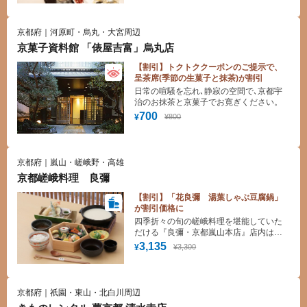
ったドレッシングづくりまで、もりの職
人が丁寧にレクチャーしますので、ご自
宅に帰ってからもお楽しみください。
京都府｜河原町・烏丸・大宮周辺
京菓子資料館 「俵屋吉富」烏丸店
【割引】トクトククーポンのご提示で、
呈茶席(季節の生菓子と抹茶)が割引
日常の喧騒を忘れ､静寂の空間で､京都宇
治のお抹茶と京菓子でお寛ぎください。
700
¥800
¥
京都府｜嵐山・嵯峨野・高雄
京都嵯峨料理 良彌
【割引】「花良彌 湯葉しゃぶ豆腐鍋」
が割引価格に
四季折々の旬の嵯峨料理を堪能していた
だける『良彌・京都嵐山本店』店内はレ
トロモダンな雰囲気で、水が決め手とな
3,135
¥3,300
¥
るお豆腐・生湯葉・生麩などの伝統食材
と、旬の京野菜をふんだんに使用したお
料理をお楽しみいただけます。
京都府｜祇園・東山・北白川周辺