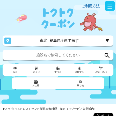
ご利用方法
東北
福島県全体で探す
みる
あそぶ
食べる
体験する
入浴・スパ
お土産
乗り物
TOP
食べる
レストラン
新日本海料理 旬恵（リゾーピア久美浜内）