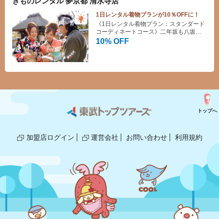
きものレンタル 夢京都 清水寺店
1日レンタル着物プランが10％OFFに！
《1日レンタル着物プラン：スタンダード
コーディネートコース》二年坂も八坂の
峠もすぐそこ！観光に便利！レンタル着
10% OFF
物は夢京都へ！
トップへ
加盟店ログイン
運営会社
お問い合わせ
利用規約