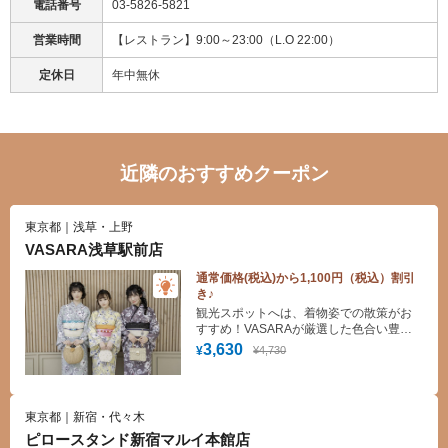
電話番号
03-5826-5821
営業時間
【レストラン】9:00～23:00（L.O 22:00）
定休日
年中無休
近隣のおすすめクーポン
東京都｜浅草・上野
VASARA浅草駅前店
通常価格(税込)から1,100円（税込）割引
き♪
観光スポットへは、着物姿での散策がお
すすめ！VASARAが厳選した色合い豊か
な着物からお好みの一着をお楽しみくだ
3,630
¥4,730
¥
さい。手ぶらでOK！着付け・ヘアセット
(スタンダード)無料！
東京都｜新宿・代々木
ピロースタンド新宿マルイ本館店