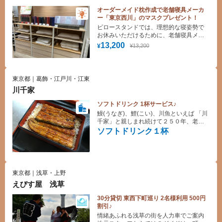
オーダーメイド枕作成で老舗寝具メーカ
ー「東京西川」のマスクプレゼント！
ピロースタンドでは、理想的な寝姿勢で
お休みいただけるために、老舗寝具メー
カー「東京西川」プロデュースのオーダ
13,200
¥13,200
¥
ーメイド枕をその場で計測＆お渡しでき
ます！睡眠の質を良くし、毎朝すっきり
目覚めるためにまくら選びにこだわって
みませんか？
東京都｜葛飾・江戸川・江東
川千家
ソフトドリンク 1杯サービス♪
鰻(うなぎ)、鯉(こい)、川魚といえば 「川
千家」と親しまれ続けて２５０年、老舗
の味をどうぞお楽しみください。 柴又帝
ソフトドリンク１杯
釈天、矢切の渡し、寅さん映画等でお馴
染みの下町情緒溢れる柴又で、江戸時代
より変わらぬ味を守り続ける川千家の
鰻・鯉料理に舌鼓を打つのは如何でしょ
うか。
東京都｜浅草・上野
えびす屋 浅草
30分貸切 東西下町巡り 2名様利用 500円
割引♪
情緒あふれる浅草の街を人力車でご案内