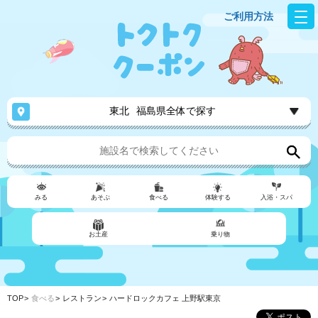
ご利用方法
東北
福島県全体で探す
みる
あそぶ
食べる
体験する
入浴・スパ
お土産
乗り物
TOP
食べる
レストラン
ハードロックカフェ 上野駅東京