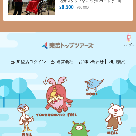
地元スタッフならではのガイドは、町の
歴史はもちろん“穴場名所”や“最新グルメ
9,500
¥10,000
¥
情報”なども盛りだくさん！でお楽しみい
ただけます。
トップへ
加盟店ログイン
運営会社
お問い合わせ
利用規約