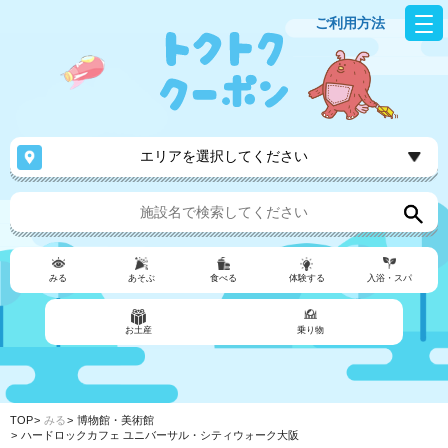
ご利用方法
エリアを選択してください
みる
あそぶ
食べる
体験する
入浴・スパ
お土産
乗り物
TOP
みる
博物館・美術館
ハードロックカフェ ユニバーサル・シティウォーク大阪