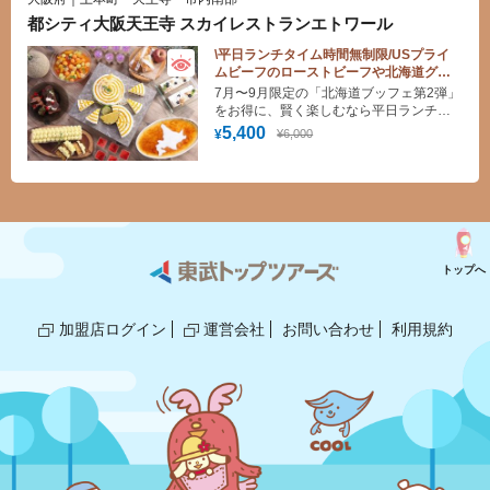
都シティ大阪天王寺 スカイレストランエトワール
\平日ランチタイム時間無制限/USプライ
ムビーフのローストビーフや北海道グル
メ、スイーツを堪能♪ホテル17階の北海道
7月〜9月限定の「北海道ブッフェ第2弾」
フェアが10％OFF！（平日ランチ）
をお得に、賢く楽しむなら平日ランチが
絶対おすすめ！ 最大3時間半、時間無制限
5,400
¥6,000
¥
でホテルの本格クオリティの料理が食べ
放題になります。USプライムビーフのロ
ーストビーフをはじめ、ソラチのたれを
使ったポークソテー、札幌味噌ラーメン
など、北海道のご当地グルメがずらり。
手作りスイーツやソフトクリームもお楽
しみいただけます♪
トップへ
加盟店ログイン
運営会社
お問い合わせ
利用規約