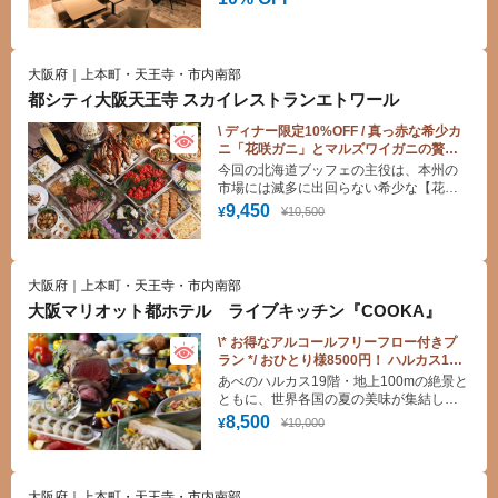
大阪府｜上本町・天王寺・市内南部
都シティ大阪天王寺 スカイレストランエトワール
\ ディナー限定10%OFF / 真っ赤な希少カ
ニ「花咲ガニ」とマルズワイガニの贅沢
食べ比べを地上17階で！（平日ディナ
今回の北海道ブッフェの主役は、本州の
ー）
市場には滅多に出回らない希少な【花咲
ガニ】です。 鮮やかな赤色と、噛むほど
9,450
¥10,500
¥
に溢れる濃厚な甘み・強い旨みが特徴の
絶品ガニです。 定番のマルズワイガニと
の贅沢な食べ比べができるのはディナー
タイムだけ！ 地上17階の夜景とともに、
大阪府｜上本町・天王寺・市内南部
是非トクトククーポンを利用し、お得に
大阪マリオット都ホテル ライブキッチン『COOKA』
心ゆくまでご堪能ください。
\* お得なアルコールフリーフロー付きプ
ラン */ おひとり様8500円！ ハルカス19
階でシェフ渾身のサマーグルメブッフ
あべのハルカス19階・地上100mの絶景と
ェ！土日祝も平日と同額！ローストビー
ともに、世界各国の夏の美味が集結した
フも食べ放題♪（ディナー）
「サマーグルメフェスティバル」を満
8,500
¥10,000
¥
喫！ 定番人気の国産牛ローストビーフや
天ぷら、夏にぴったりの冷製・温製料理
からデザートまで、多彩なメニューがブ
ッフェ台を彩ります。
大阪府｜上本町・天王寺・市内南部