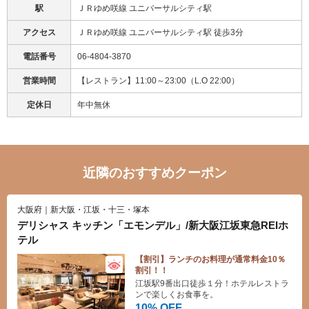
駅
ＪＲゆめ咲線 ユニバーサルシティ駅
アクセス
ＪＲゆめ咲線 ユニバーサルシティ駅 徒歩3分
電話番号
06-4804-3870
営業時間
【レストラン】11:00～23:00（L.O 22:00）
定休日
年中無休
近隣のおすすめクーポン
大阪府｜新大阪・江坂・十三・塚本
デリシャス キッチン「エモンデル」/新大阪江坂東急REIホ
テル
【割引】ランチのお料理が通常料金10％
割引！！
江坂駅9番出口徒歩１分！ホテルレストラ
ンで楽しくお食事を。
10% OFF