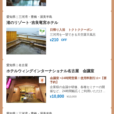
愛知県｜三河湾・豊橋・渥美半島
渚のリゾート･吉良竜宮ホテル
日帰り入浴 トクトククーポン
三河湾を一望できる天空露天風呂
210
OFF
¥
愛知県｜名古屋
ホテルウィングインターナショナル名古屋 会議室
会議室 <24時間営業！使用料割引☆>【要
予約】
企業様の会議や研修、各種セミナーの開
催など、24時間幅広くご利用いただけま
す。
10,800
¥12,000
¥
愛知県｜三河湾・豊橋・渥美半島