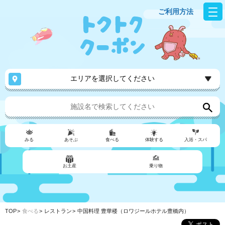
ご利用方法
エリアを選択してください
みる
あそぶ
食べる
体験する
入浴・スパ
お土産
乗り物
TOP
食べる
レストラン
中国料理 豊華楼（ロワジールホテル豊橋内）