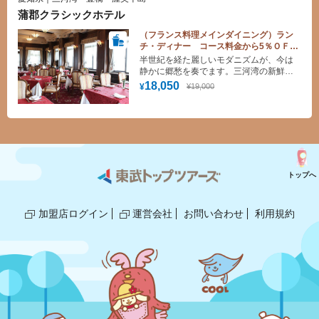
蒲郡クラシックホテル
（フランス料理メインダイニング）ラン
チ・ディナー コース料金から5％ＯＦＦ
ランチ・ディナー 大人19,000円コース
半世紀を経た麗しいモダニズムが、今は
が18,050円に！
静かに郷愁を奏でます。三河湾の新鮮な
海の幸を取り入れた本格的なフランス料
18,050
¥19,000
¥
理をご賞味いただけます。
トップへ
加盟店ログイン
運営会社
お問い合わせ
利用規約