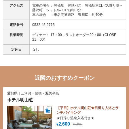
アクセス
電車の場合： 豊橋駅 豊鉄バス 豊橋駅東口バス乗り場－
藤沢町 シャトルバスで約10分
車の場合 ：東名高速道路 豊川IC 約40分
電話番号
0532-45-2715
営業時間
ディナー： 17：00～ラストオーダー20：00（CLOSE
21：00）
定休日
なし
近隣のおすすめクーポン
愛知県｜三河湾・豊橋・渥美半島
ホテル明山荘
【平日】ホテル明山荘★日帰り入浴とラ
ンチバイキング
★日帰り温泉入浴付き★
2,600
¥2,800
¥