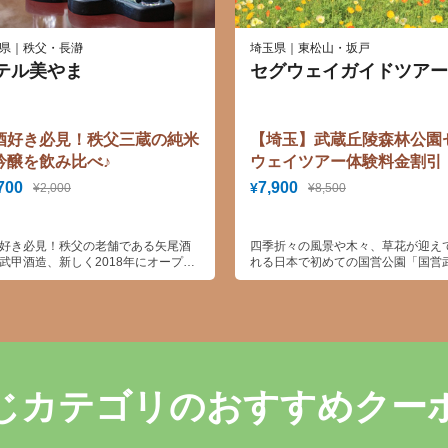
県｜秩父・長瀞
埼玉県｜東松山・坂戸
テル美やま
セグウェイガイドツアー
酒好き必見！秩父三蔵の純米
【埼玉】武蔵丘陵森林公園
吟醸を飲み比べ♪
ウェイツアー体験料金割引
700
7,900
¥
¥2,000
¥8,500
好き必見！秩父の老舗である矢尾酒
四季折々の風景や木々、草花が迎え
武甲酒造、新しく2018年にオープン
れる日本で初めての国営公園「国営
長瀞蔵、それぞれの純米大吟醸を贅
丘陵森林公園」は首都圏のオアシス
飲み比べ♪三蔵による異なる個性をご
ください！
じカテゴリのおすすめクー