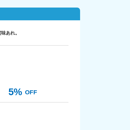
賞味あれ。
5%
OFF