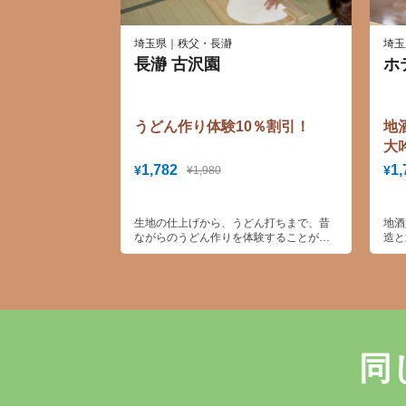
埼玉県｜秩父・長瀞
埼玉
長瀞 古沢園
ホ
うどん作り体験10％割引！
地
大
1,782
1,
¥
¥
¥1,980
生地の仕上げから、うどん打ちまで、昔
地酒
ながらのうどん作りを体験することがで
造と
きます。
した
沢に
堪能
同