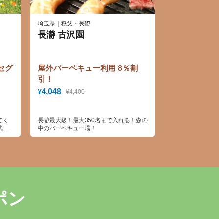
埼玉県｜秩父・長瀞
長瀞 古沢園
セグ
屋外バーベキュー利用 8％割
引！
4,048
¥
¥4,400
てく
長瀞最大級！最大350名まで入れる！森の
武蔵
中のバーベキュー場！
！
ポン