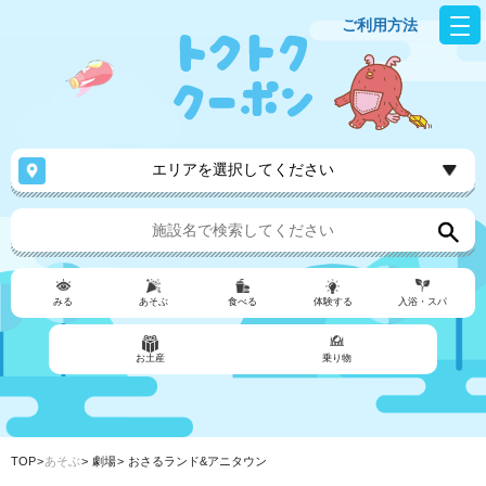
ご利用方法
エリアを選択してください
みる
あそぶ
食べる
体験する
入浴・スパ
お土産
乗り物
TOP
あそぶ
劇場
おさるランド&アニタウン