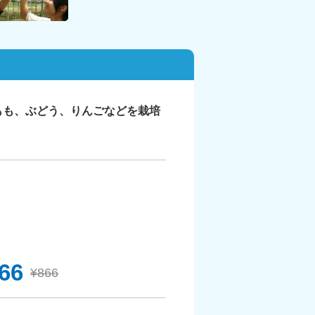
もも、ぶどう、りんごなどを栽培
66
¥866