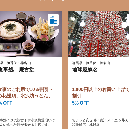
県｜伊香保・榛名山
群馬県｜伊香保・榛名山
食事処 庵古堂
地球屋榛名
食事のご利用で10％割引・
1,000円以上のお買い上げ
の花饅頭、水沢坊うどん、焼
割引
頭などお土産のご購入で
% OFF
5% OFF
0％割引
事処：水沢観音下☆水沢街道沿いで
ちょっと変な 布・紙・木・土 を取
んの食べ放題が出来るお店です。 の
和雑貨店「地球屋」