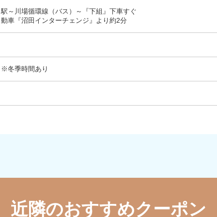
田駅～川場循環線（バス）～『下組』下車すぐ
自動車『沼田インターチェンジ』より約2分
0 ※冬季時間あり
近隣のおすすめクーポン