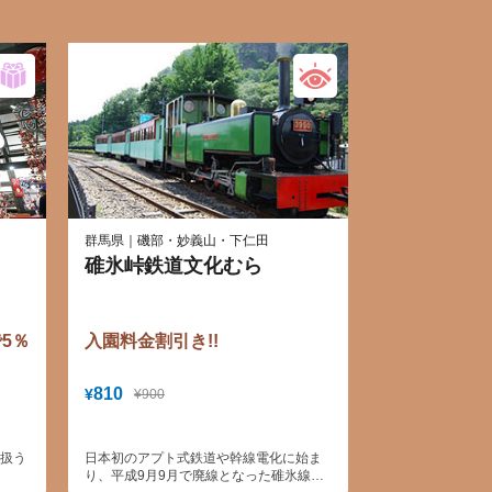
群馬県｜磯部・妙義山・下仁田
碓氷峠鉄道文化むら
で5％
入園料金割引き!!
810
¥
¥900
り扱う
日本初のアプト式鉄道や幹線電化に始ま
り、平成9月9月で廃線となった碓氷線の