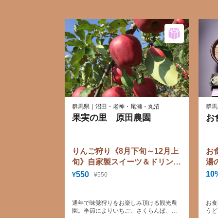
群馬県｜沼田・老神・尾瀬・丸沼
群馬
果実の里 原田農園
お
りんご狩り《8月下旬～12月上
お
旬》自家製スイーツ＆ドリンク
湯
サービス
饅
10
550
¥
¥550
1
通年で味覚狩りをお楽しみ頂ける観光農
お食
園。季節によりいちご、さくらんぼ、ブ
うど