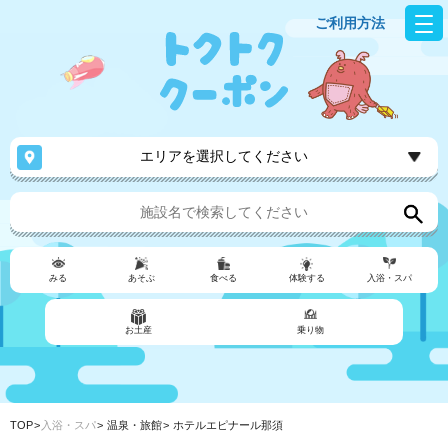
ご利用方法
エリアを選択してください
みる
あそぶ
食べる
体験する
入浴・スパ
お土産
乗り物
TOP
入浴・スパ
温泉・旅館
ホテルエピナール那須