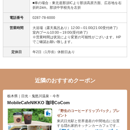
■車の場合：東北道那須ICより那須高原方面、広谷地を右
折約1km。那須中学校先を左折
電話番号
0287-78-6000
営業時間
大浴場（露天風呂あり）12:00～01:00(21:00受付終了)
室内プール10:00～19:00(受付終了)
※営業時間は状況により変更の可能性がございます。HP
でご確認お願い致します。
定休日
年2日（1月頃）休館日あり
近隣のおすすめクーポン
栃木県｜日光・鬼怒川温泉・今市
MobileCafeNIKKO 珈琲CoCom
「野生のコーヒードリップパック」プレ
ゼント
東武日光駅と世界遺産の中間地点に位置
する隠れ家的キッチンカーカフェです。