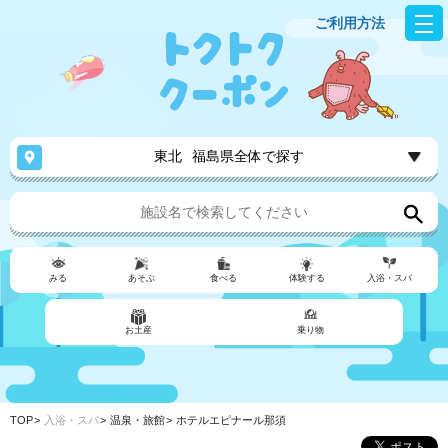
ご利用方法
東北
福島県全体で探す
みる
あそぶ
食べる
体験する
入浴・スパ
お土産
乗り物
TOP
入浴・スパ
温泉・旅館
ホテルエピナール那須