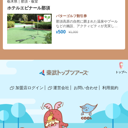
栃木県｜那須・板室
ホテルエピナール那須
パターゴルフ割引券
那須高原の自然に囲まれた温泉やプール
などの施設、アクティビティが充実した
高原ゾートホテル
500
¥1,000
¥
トップへ
加盟店ログイン
運営会社
お問い合わせ
利用規約