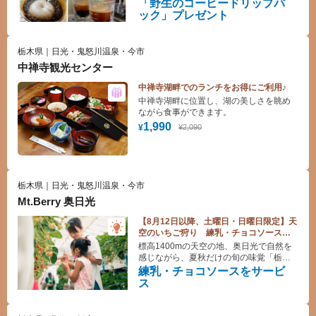
コーヒー・ラテ・ソーダ・パニーニなど
「野生のコーヒードリップパ
をお楽しみください。
ック」プレゼント
栃木県｜日光・鬼怒川温泉・今市
中禅寺観光センター
中禅寺湖畔でのランチをお得にご利用♪
中禅寺湖畔に位置し、湖の美しさを眺め
ながら食事ができます。
1,990
¥2,090
¥
栃木県｜日光・鬼怒川温泉・今市
Mt.Berry 奥日光
【8月12日以降、土曜日・日曜日限定】天
空のいちご狩り 練乳・チョコソースサ
ービス♪
標高1400mの天空の地、奥日光で自然を
感じながら、夏秋だけの旬の味覚「栃木
県限定品種なつおとめ」を30分間食べ放
練乳・チョコソースをサービ
題。
ス