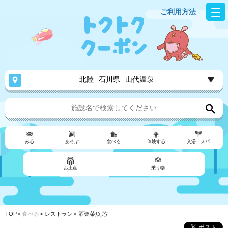
ご利用方法
北陸
石川県
山代温泉
みる
あそぶ
食べる
体験する
入浴・スパ
お土産
乗り物
TOP
食べる
レストラン
酒楽菜魚 芯