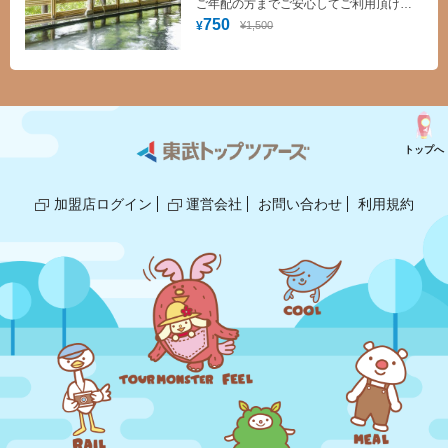
ご年配の方までご安心してご利用頂ける
お肌に優しい温泉です。美肌効果や保湿
750
¥1,500
¥
効果もあり、浸かってみるとお肌につる
つる感を実感していただけるでしょう。
トップへ
加盟店ログイン
運営会社
お問い合わせ
利用規約