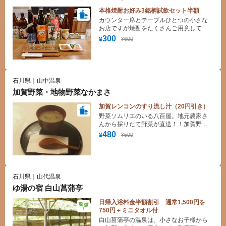
本格焼酎お好み3銘柄試飲セット半額
カウンター席とテーブルひとつの小さな
お店ですが焼酎をたくさんご用意してお
ります。
300
¥600
¥
石川県｜山中温泉
加賀野菜・地物野菜なかまさ
加賀レンコンのすり流し汁（20円引き）
野菜ソムリエのいる八百屋。地元農家さ
んから採りたて野菜が直送！！加賀野菜
や地物野菜・珍しい野菜のおいしい食べ
480
¥500
¥
方や保存の仕方など丁寧にご案内致しま
す。おしゃべりしながらの旬の野菜選び
はとっても楽しいです。
石川県｜山代温泉
ゆ湯の宿 白山菖蒲亭
日帰入浴料金半額割引 通常1,500円を
750円＋ミニタオル付
白山菖蒲亭の温泉は、小さなお子様から