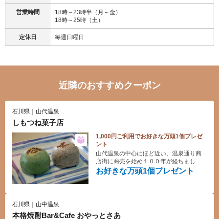
営業時間
18時～23時半（月～金）
18時～25時（土）
定休日
毎週日曜日
近隣のおすすめクーポン
石川県｜山代温泉
しもつね菓子店
1,000円ご利用でお好きな万頭1個プレゼ
ント
山代温泉の中心にほど近い、温泉通り商
店街に商売を始め１００年が経ちまし
た。温泉シンボル烏（からす）にちなん
お好きな万頭1個プレゼント
だ、ゴマ皮ゴマ餡の「烏のゆかり」、菖
蒲湯まつりにちなんだ、よもぎ皮よもぎ
餡の「菖蒲のゆかり」、百年前からかわ
らぬ製法で作った豆大福など取り揃えて
石川県｜山中温泉
おります。
本格焼酎Bar&Cafe おやっとさあ