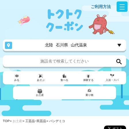
ご利用方法
北陸
石川県
山代温泉
みる
あそぶ
食べる
体験する
入浴・スパ
お土産
乗り物
TOP
お土産
工芸品･民芸品
パンデミコ