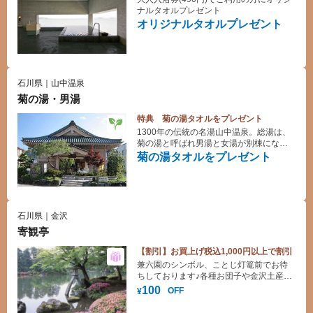
ナルタオルプレゼント
オリジナルタオルプレゼント
石川県｜山中温泉
菊の湯・男湯
特典 菊の湯タオルをプレゼント
1300年の伝統の名湯山中温泉。総湯は、
菊の湯と呼ばれ男湯と女湯が別棟になっ
ており、向かい合わせて建っています。
菊の湯タオルをプレゼント
女湯は、毎週土日祝に山中節四季の舞の
定期上演も行われる山中座に併設されて
います。
石川県｜金沢
寄観亭
【割引】お買上げ税込1,000円以上で割引
兼六園のシンボル、ことじ灯篭前でお待
ちしております♪各種お団子や金沢土産そ
ろってます！
100
OFF
¥