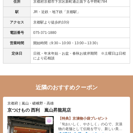
住所
京都府京都市下京区新町通正面下る平野町784
駅
JR・近鉄・地下鉄「京都駅」
アクセス
京都駅より徒歩約10分
電話番号
075-371-1880
営業時間
開始時間（9:30～10:00・13:00～13:30）
定休日
日祝・年末年始・お盆・春秋お彼岸期間 ※土曜日は日程
により応相談
近隣のおすすめクーポン
京都府｜嵐山・嵯峨野・高雄
京つけもの 西利 嵐山昇龍苑店
【特典】京漬物小袋プレゼント
「旬おいしく、やさしく」の心で、京漬
物の老舗として伝統を守り、新しい美味