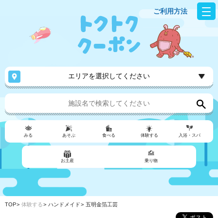
ご利用方法
エリアを選択してください
みる
あそぶ
食べる
体験する
入浴・スパ
お土産
乗り物
TOP
体験する
ハンドメイド
五明金箔工芸