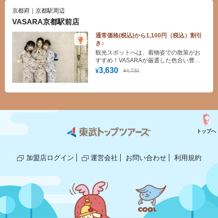
京都府｜京都駅周辺
VASARA京都駅前店
通常価格(税込)から1,100円（税込）割引
き♪
観光スポットへは、着物姿での散策がお
すすめ！VASARAが厳選した色合い豊か
な着物からお好みの一着をお楽しみくだ
3,630
¥4,730
¥
さい。手ぶらでOK！着付け・ヘアセット
(スタンダード)無料！
トップへ
加盟店ログイン
運営会社
お問い合わせ
利用規約