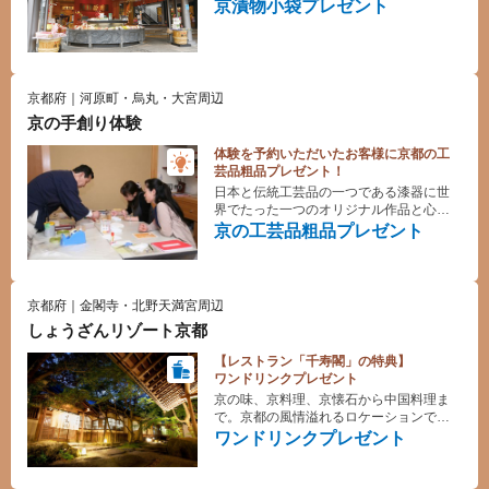
しさ、健やかさも提供してゆきます。
京漬物小袋プレゼント
京都府｜河原町・烏丸・大宮周辺
京の手創り体験
体験を予約いただいたお客様に京都の工
芸品粗品プレゼント！
日本と伝統工芸品の一つである漆器に世
界でたった一つのオリジナル作品と心に
残る思い出を創りをお楽しみください。
京の工芸品粗品プレゼント
京都府｜金閣寺・北野天満宮周辺
しょうざんリゾート京都
【レストラン「千寿閣」の特典】
ワンドリンクプレゼント
京の味、京料理、京懐石から中国料理ま
で。京都の風情溢れるロケーションでの
お食事。染織の名門「しょうざん」の美
ワンドリンクプレゼント
意識が創りあげた、風雅香る「京」のリ
ゾート。身も心もゆるゆると解き放ち、
時間はゆったりと流れてゆく。