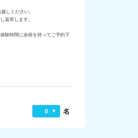
、お越しください。
返し返答します。
も体験時間に余裕を持ってご予約下
名
0