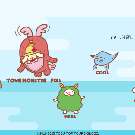
加盟店ロ
© 2018,2025 TOBU TOP TOURS/GLOBE.