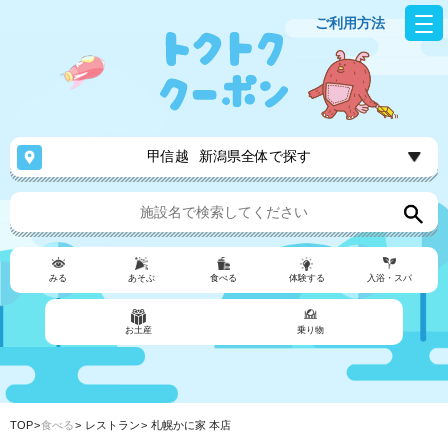
ご利用方法
甲信越
新潟県全体で探す
みる
あそぶ
食べる
体験する
入浴・スパ
お土産
乗り物
TOP
食べる
レストラン
札幌かに家 本店