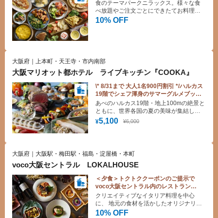
食のテーマパークニラックス。様々な食
べ放題やご注文ごとにできたてお料理を
提供するバイキングレストランです。デ
10% OFF
ザートも豊富にご用意しており、お子様
も大満足！
大阪府｜上本町・天王寺・市内南部
大阪マリオット都ホテル ライブキッチン『COOKA』
\* 8/31まで 大人1名900円割引 */ハルカス
19階でシェフ渾身のサマーグルメブッフ
ェ！土日祝も平日と同額！ローストビー
あべのハルカス19階・地上100mの絶景と
フも食べ放題♪（ランチ）
ともに、世界各国の夏の美味が集結した
「サマーグルメフェスティバル」を満
5,100
¥6,000
¥
喫！ 定番人気の国産牛ローストビーフや
天ぷら、夏にぴったりの冷製・温製料理
からデザートまで、多彩なメニューがブ
ッフェ台を彩ります。
大阪府｜大阪駅・梅田駅・福島・淀屋橋・本町
voco大阪セントラル LOKALHOUSE
＜夕食＞トクトククーポンのご提示で
voco大阪セントラル内のレストラン
【LOKALHOUSE】
クリエイティブなイタリア料理を中心
10%OFF♪
に、 地元の食材を活かしたオリジナリテ
ィ溢れるメニューを多数ご用意しており
10% OFF