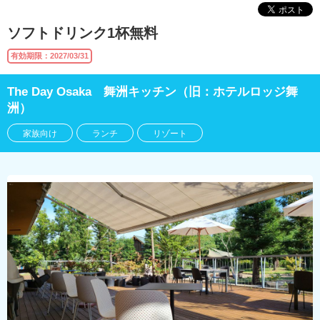
ソフトドリンク1杯無料
有効期限：2027/03/31
The Day Osaka 舞洲キッチン（旧：ホテルロッジ舞
洲）
家族向け
ランチ
リゾート