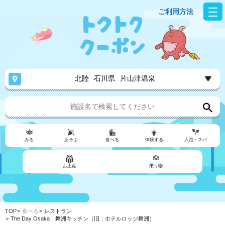
ご利用方法
北陸
石川県
片山津温泉
みる
あそぶ
食べる
体験する
入浴・スパ
お土産
乗り物
TOP
食べる
レストラン
The Day Osaka 舞洲キッチン（旧：ホテルロッジ舞洲）