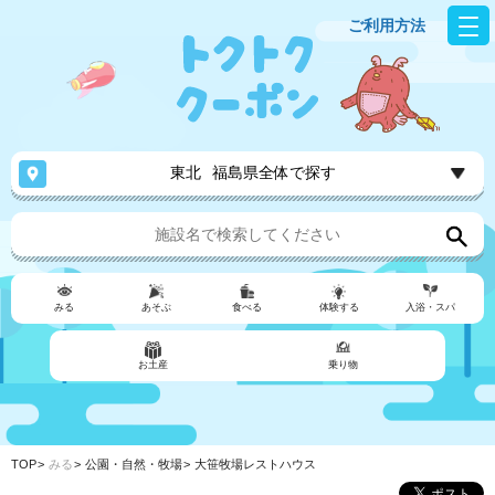
ご利用方法
東北
福島県全体で探す
みる
あそぶ
食べる
体験する
入浴・スパ
お土産
乗り物
TOP
みる
公園・自然・牧場
大笹牧場レストハウス