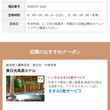
電話番号
0288-97-1116
営業時間
8：45～16：45（4～11月）、9：00～16：00（冬季）
定休日
年末年始、1～2月の毎週水・木曜日※詳細は弊社ホームペ
ージでご確認ください。
近隣のおすすめクーポン
栃木県｜霧降高原・奥日光・中禅寺湖
奥日光高原ホテル
レンタルタオル1枚サービス
日本で４番目に濃い硫黄泉,免疫力の高ま
る温泉です。マイナスイオンいっぱいの
清澄空気の中、お楽しみください。
タオル1枚サービス