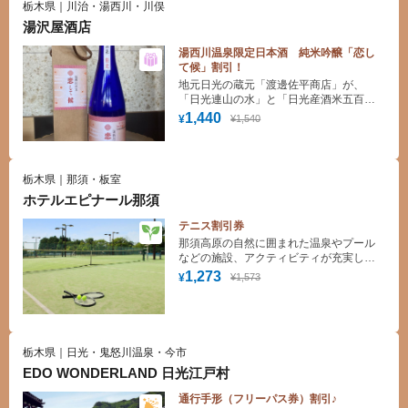
栃木県｜川治・湯西川・川俣
湯沢屋酒店
湯西川温泉限定日本酒 純米吟醸「恋し
て候」割引！
地元日光の蔵元「渡邊佐平商店」が、
「日光連山の水」と「日光産酒米五百万
石」を１００％使用し、地産地消にこだ
1,440
¥1,540
¥
わった杜氏と蔵人の丁寧な仕事で醸され
た、華やかな香りとやわらかな口当たり
で後味スッキリとした飲みやすいお酒で
す。あわせて店内には、各種酒類・おつ
栃木県｜那須・板室
まみ・お土産品などを取り揃えておりま
ホテルエピナール那須
す。
テニス割引券
那須高原の自然に囲まれた温泉やプール
などの施設、アクティビティが充実した
高原ゾートホテル
1,273
¥1,573
¥
栃木県｜日光・鬼怒川温泉・今市
EDO WONDERLAND 日光江戸村
通行手形（フリーパス券）割引♪