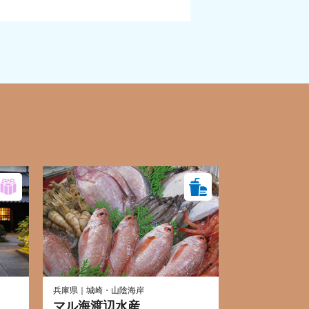
兵庫県｜城崎・山陰海岸
亭
マル海渡辺水産