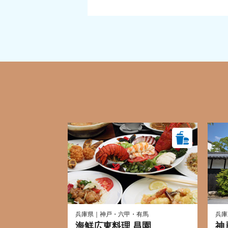
兵庫県｜神戸・六甲・有馬
兵庫
海鮮広東料理 昌園
神