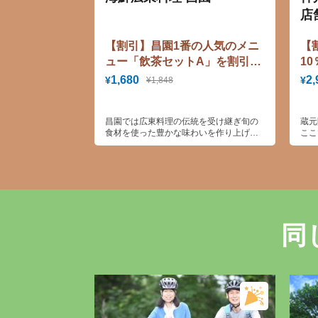
店
【割引】昌園1番の人気のメニ
【
ュー「飲茶セットA」を割引価
1
格でご提供！1,814円 ⇒
1,680
2,
¥
¥
¥1,848
1,680円 に割引！
昌園では広東料理の伝統を受け継ぎ旬の
蔵元
食材を使った豊かな味わいを作り上げ神
ここ
戸らしさを存分に堪能していただけま
明蔵
す。
同