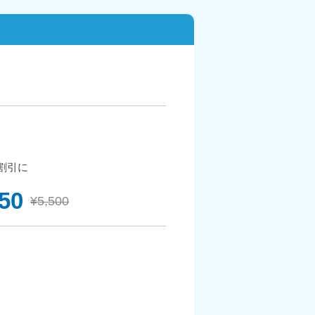
割引に
850
¥5,500