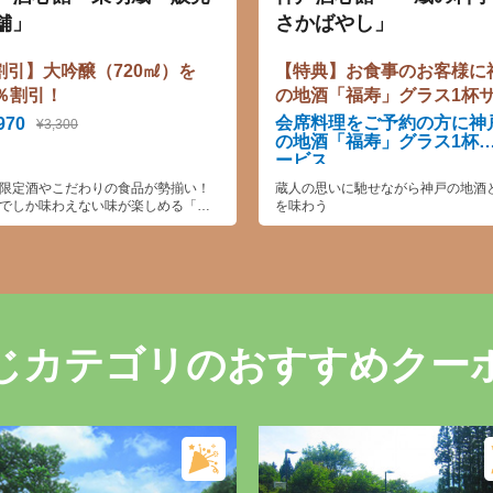
舗」
さかばやし」
割引】大吟醸（720㎖）を
【特典】お食事のお客様に
0％割引！
の地酒「福寿」グラス1杯
ビス
会席料理をご予約の方に神
970
¥3,300
の地酒「福寿」グラス1杯
ービス
限定酒やこだわりの食品が勢揃い！
蔵人の思いに馳せながら神戸の地酒
でしか味わえない味が楽しめる「東
を味わう
」
じカテゴリのおすすめクー