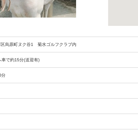
庫区烏原町ヌク谷1 菊水ゴルフクラブ内
車で約15分(送迎有)
0分