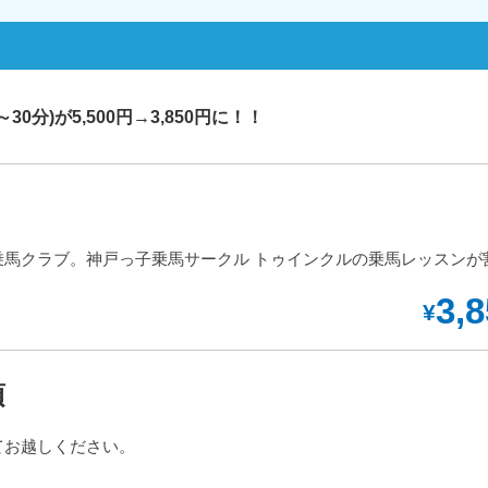
0分)が5,500円→3,850円に！！
馬​クラブ。神戸っ子乗馬サークル トゥインクルの乗馬レッスンが
3,
¥
項
てお越しください。