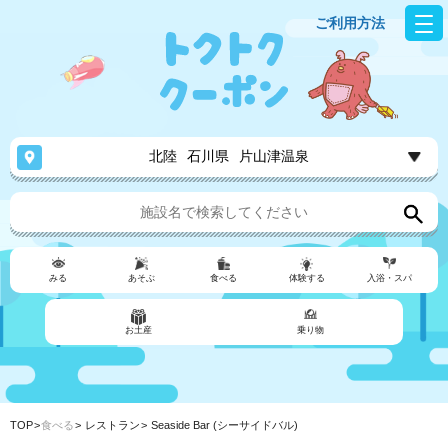
ご利用方法
北陸
石川県
片山津温泉
みる
あそぶ
食べる
体験する
入浴・スパ
お土産
乗り物
TOP
食べる
レストラン
Seaside Bar (シーサイドバル)