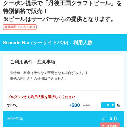
クーポン提示で「丹後王国クラフトビール」を
特別価格で販売！
※ビールはサーバーからの提供となります。
有効期限：2027/03/31
Seaside Bar (シーサイドバル)：利用人数
ご利用条件・注意事項
※特典・料金は予告なく変更となる場合があります。
※他の割引きとの併用はできません。
プルダウンから利用人数を選択してください
500
すべて
¥
0
名
¥550
0
計
¥
最終金額
0
¥
OFF