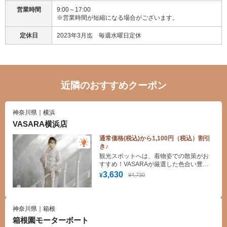
営業時間
9:00～17:00
※営業時間が短縮になる場合がございます。
定休日
2023年3月迄 毎週水曜日定休
近隣のおすすめクーポン
神奈川県｜横浜
VASARA横浜店
通常価格(税込)から1,100円（税込）割引
き♪
観光スポットへは、着物姿での散策がお
すすめ！VASARAが厳選した色合い豊か
な着物からお好みの一着をお楽しみくだ
3,630
¥4,730
¥
さい。手ぶらでOK！着付け・ヘアセット
(スタンダード)無料！
神奈川県｜箱根
箱根園モーターボート