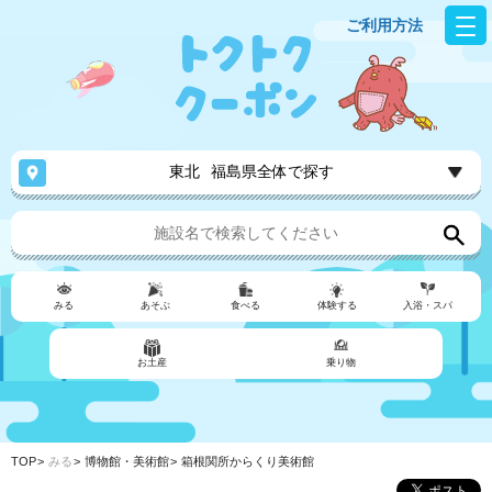
ご利用方法
東北
福島県全体で探す
みる
あそぶ
食べる
体験する
入浴・スパ
お土産
乗り物
TOP
みる
博物館・美術館
箱根関所からくり美術館