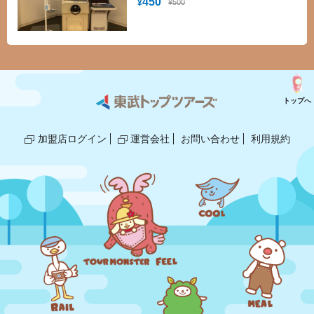
450
¥500
¥
と役割について学べます。また、操船シ
ミュレーターやガントリークレーンシミ
ュレータの体験やVRシアター（みなとカ
プ セル）の映像視聴ができます。また、
博物館併設の柳原良平アートミュージア
ムでは、アンクルトリスで有名な柳原良
平作品を見ることができます。
トップへ
加盟店ログイン
運営会社
お問い合わせ
利用規約