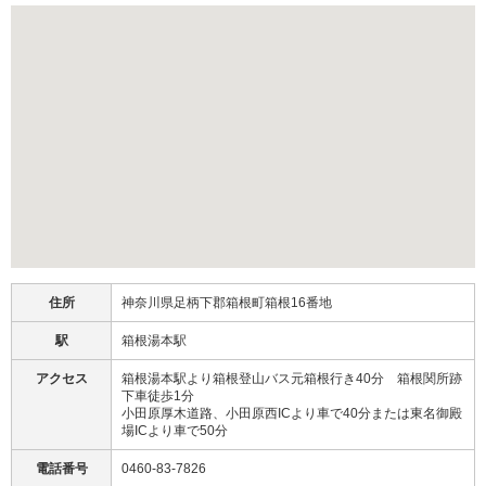
住所
神奈川県足柄下郡箱根町箱根16番地
駅
箱根湯本駅
アクセス
箱根湯本駅より箱根登山バス元箱根行き40分 箱根関所跡
下車徒歩1分
小田原厚木道路、小田原西ICより車で40分または東名御殿
場ICより車で50分
電話番号
0460-83-7826