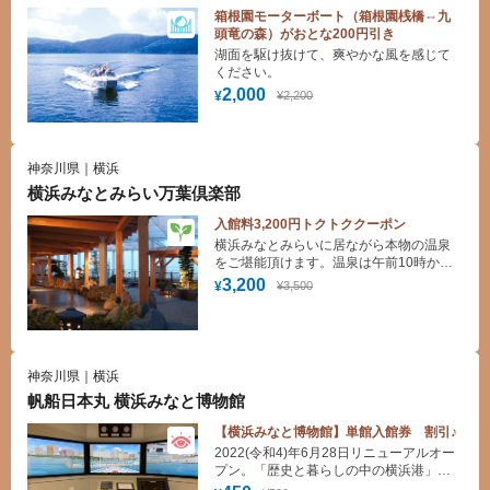
箱根園モーターボート（箱根園桟橋⇔九
頭竜の森）がおとな200円引き
湖面を駆け抜けて、爽やかな風を感じて
ください。
2,000
¥2,200
¥
神奈川県｜横浜
横浜みなとみらい万葉倶楽部
入館料3,200円トクトククーポン
横浜みなとみらいに居ながら本物の温泉
をご堪能頂けます。温泉は午前10時から
深夜３時まで何度でも入浴できます。
3,200
¥3,500
¥
又、横浜みなとみらいを360度見渡せる展
望足湯からの景色を是非お楽しみ下さ
い。バスタオル・フェイスタオル・ 館内
着・アメニティ等も取り揃っております
ので手ぶらでＯＫです。
神奈川県｜横浜
帆船日本丸 横浜みなと博物館
【横浜みなと博物館】単館入館券 割引♪
2022(令和4)年6月28日リニューアルオー
プン。「歴史と暮らしの中の横浜港」を
メインテーマに、横浜港の歴史や仕組み