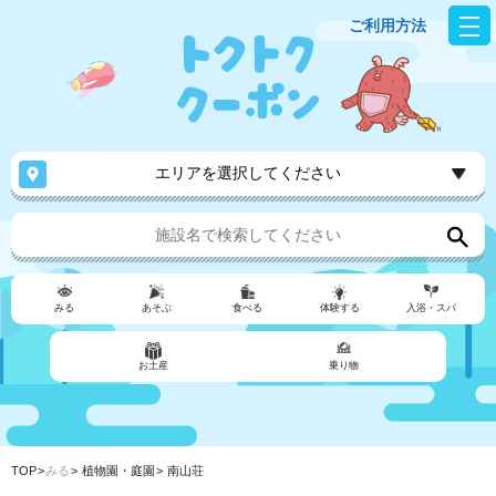
ご利用方法
エリアを選択してください
みる
あそぶ
食べる
体験する
入浴・スパ
お土産
乗り物
TOP
みる
植物園・庭園
南山荘