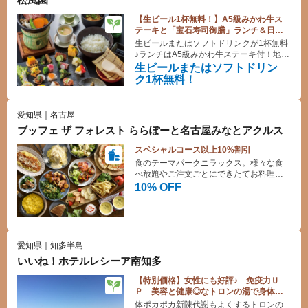
【生ビール1杯無料！】A5級みかわ牛ス
テーキと「宝石寿司御膳」ランチ＆日帰
り入浴プラン【2日前までに要予約/現金の
生ビールまたはソフトドリンクが1杯無料
み】
♪ランチはA5級みかわ牛ステーキ付！地元
野菜と海の幸で仕立て上げたお料理を酢
生ビールまたはソフトドリン
めしご飯にのせても良し、手巻き寿司で
ク1杯無料！
食べても良し！お好きな食べ方を楽しめ
ます。
愛知県｜名古屋
ブッフェ ザ フォレスト ららぽーと名古屋みなとアクルス
スペシャルコース以上10%割引
食のテーマパークニラックス。様々な食
べ放題やご注文ごとにできたてお料理を
提供するバイキングレストランです。デ
10% OFF
ザートも豊富にご用意しており、お子様
も大満足！
愛知県｜知多半島
いいね！ホテルレシーア南知多
【特別価格】女性にも好評♪ 免疫力Ｕ
Ｐ 美容と健康◎なトロンの湯で身体の
芯までほっこり♪
体ポカポカ新陳代謝もよくするトロンの