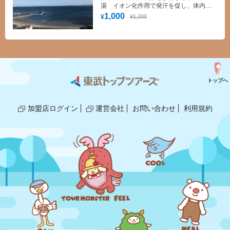
湯 イオン化作用で発汗を促し、体内か
ら老廃物を出せば体もリフレッシュ！
1,000
¥1,200
¥
トップへ
加盟店ログイン
運営会社
お問い合わせ
利用規約