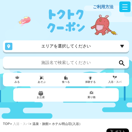
ご利用方法
エリアを選択してください
みる
あそぶ
食べる
体験する
入浴・スパ
お土産
乗り物
TOP
入浴・スパ
温泉・旅館
ホテル明山荘(入浴）