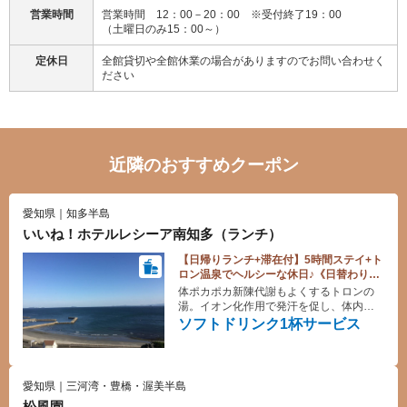
営業時間
営業時間 12：00－20：00 ※受付終了19：00
（土曜日のみ15：00～）
定休日
全館貸切や全館休業の場合がありますのでお問い合わせく
ださい
近隣のおすすめクーポン
愛知県｜知多半島
いいね！ホテルレシーア南知多（ランチ）
【日帰りランチ+滞在付】5時間ステイ+ト
ロン温泉でヘルシーな休日♪《日替わりラ
ンチ》ソフトドリンク1杯サービス
体ポカポカ新陳代謝もよくするトロンの
湯。イオン化作用で発汗を促し、体内か
ら老廃物を出せば心も体もリフレッシ
ソフトドリンク1杯サービス
ュ！
愛知県｜三河湾・豊橋・渥美半島
松風園