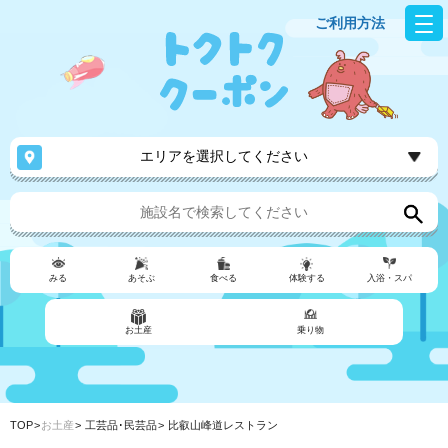
ご利用方法
エリアを選択してください
みる
あそぶ
食べる
体験する
入浴・スパ
お土産
乗り物
TOP
お土産
工芸品･民芸品
比叡山峰道レストラン