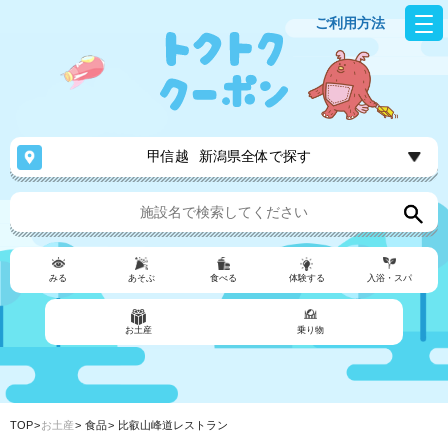
ご利用方法
甲信越
新潟県全体で探す
みる
あそぶ
食べる
体験する
入浴・スパ
お土産
乗り物
TOP
お土産
食品
比叡山峰道レストラン