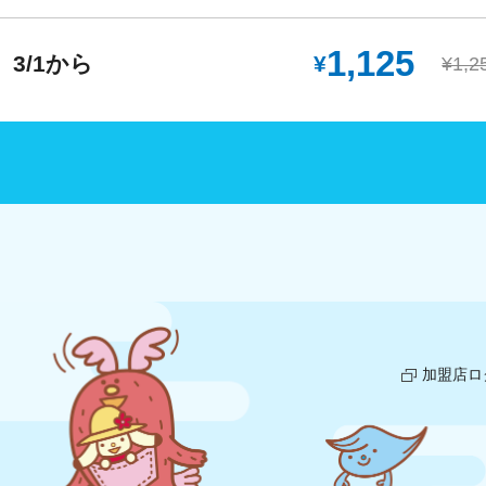
1,125
3/1から
¥
¥1,2
加盟店ロ