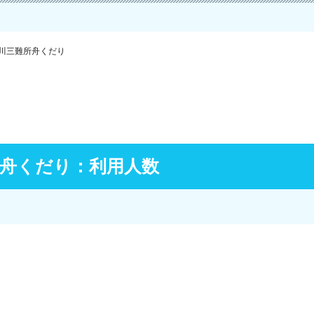
川三難所舟くだり
所舟くだり：利用人数