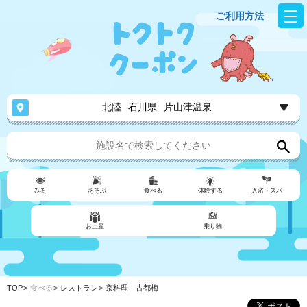
ご利用方法
北陸
石川県
片山津温泉
みる
あそぶ
食べる
体験する
入浴・スパ
お土産
乗り物
TOP
食べる
レストラン
京料理 古都梅