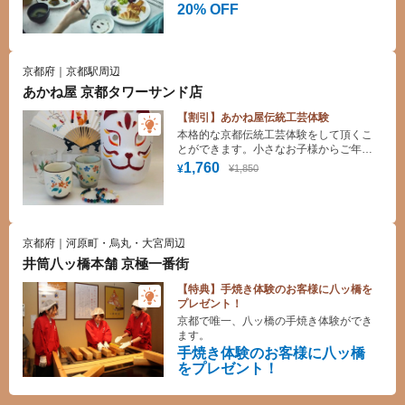
20% OFF
京都府｜京都駅周辺
あかね屋 京都タワーサンド店
【割引】あかね屋伝統工芸体験
本格的な京都伝統工芸体験をして頂くこ
とができます。小さなお子様からご年配
の方まで楽しんで頂ける体験をご用意し
1,760
¥1,850
¥
ております。
京都府｜河原町・烏丸・大宮周辺
井筒八ッ橋本舗 京極一番街
【特典】手焼き体験のお客様に八ッ橋を
プレゼント！
京都で唯一、八ッ橋の手焼き体験ができ
ます。
手焼き体験のお客様に八ッ橋
をプレゼント！