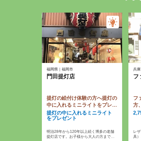
福岡県｜福岡市
兵庫
門田提灯店
フ
提灯の絵付け体験の方へ提灯の
フ
中に入れるミニライトをプレゼ
方
ント
ャ
提灯の中に入れるミニライト
2,
をプレゼント
2
明治28年から120年以上続く博多の老舗
レザ
提灯店です。お子様から大人の方まで気
具）