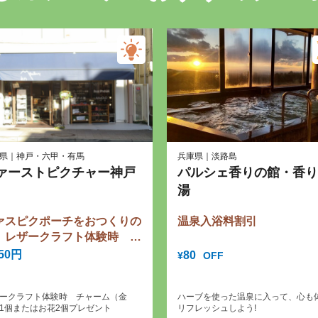
県｜神戸・六甲・有馬
兵庫県｜淡路島
ァーストピクチャー神戸
パルシェ香りの館・香り
湯
ァスピクポーチをおつくりの
温泉入浴料割引
、レザークラフト体験時 チ
ーム（金具）1個またはお花
750円
80
OFF
¥
個プレゼント
ークラフト体験時 チャーム（金
ハーブを使った温泉に入って、心も
1個またはお花2個プレゼント
リフレッシュしよう!