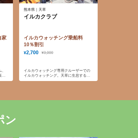
熊本県｜天草
イルカクラブ
自家
イルカウォッチング乗船料
10％割引
2,700
¥
¥3,000
ム、
イルカウォッチング専用クルーザーでの
販売
イルカウォッチング。天草に生息するミ
パー
ナミバンドウイルカ、通詞島（つうじじ
ま）を拠点とするイルカクラブでは、港
から数分で大自然を泳ぐイルカ達を至近
距離で見ることができます。船長たちは
長年の経験から“９５％以上の確率”でイル
カ達を発見し、安全にイルカ達の近くへ
船を近づけます。“世界一”と言っても過言
ではない、天草での奇跡の感動を体感し
ポン
て下さい！