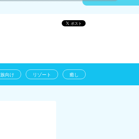
！
家族向け
リゾート
癒し