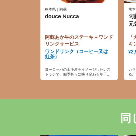
熊本県｜阿蘇
熊本
douce Nucca
阿
元
阿蘇あか牛のステーキ＋ワンド
「
リンクサービス
キ
ワンドリンク（コーヒー又は
2,
¥
紅茶）
ヨーロッパの山小屋をイメージしたレス
カラ
トランで、四季折々に映り変わる草千里
る。
の景色に癒され、肉質は赤みが多く、う
とて
まみと柔らかさ、ヘルシーさを兼ね備え
底監
ており、女性の方に大変好評いただいて
よく
おります熊本のブランド牛（あか牛）ス
日か
テーキをご賞味下さい。
の景
すか
同