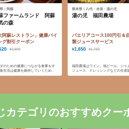
県｜阿蘇
熊本県｜八代・水俣・湯の児
蘇ファームランド 阿蘇
湯の児 福田農場
気の森
大阿蘇レストラン」健康バイ
パエリアコース100円引＆
ング割引クーポン
製ジュースサービス
520
1,650
¥
¥2,800
¥1,750
ダのための健康につながる食事をす
福田農場はワイン、地ビール、ジャ
食生活は健康を維持していくために
ジュース、ドレッシングなどの生産
も大切なことです。 管理栄養士が徹
所です。スペインを思わせるテーマ
修をした食事など、栄養をバランス
クに遊びに来ませんか？
カラダの中に取り入れることが、明
らの活力となります。大自然の阿蘇
色を見ながらバイキングはいかがで
？
じカテゴリのおすすめクー